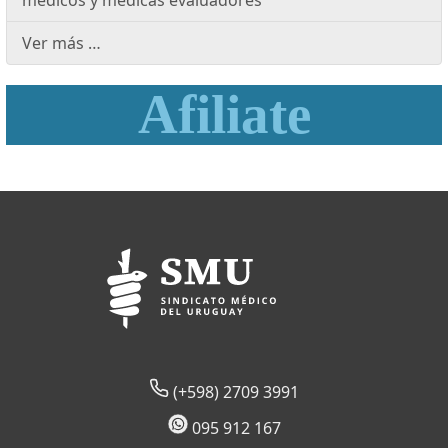
médicos y médicas evaluadores
Ver más …
Afiliate
(+598) 2709 3991
095 912 167