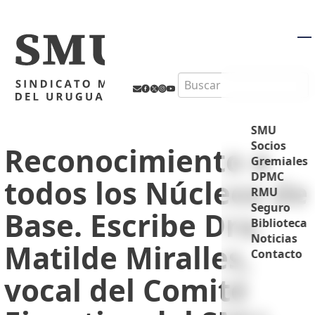
M
Search
SMU
Socios
Reconocimiento a
Gremiales
DPMC
todos los Núcleos de
RMU
Seguro
Base. Escribe Dra.
Biblioteca
Noticias
Matilde Miralles,
Contacto
vocal del Comité