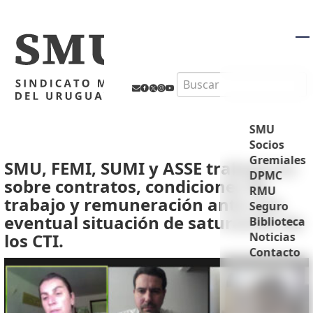
M
Search
SMU
Socios
Gremiales
SMU, FEMI, SUMI y ASSE trabajaron
DPMC
sobre contratos, condiciones de
RMU
trabajo y remuneración ante una
Seguro
eventual situación de saturación de
Biblioteca
los CTI.
Noticias
Contacto