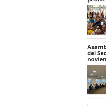
Asambl
del Se
novie