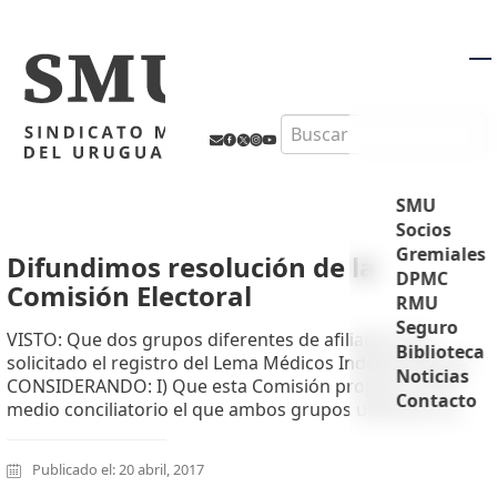
M
Search
SMU
Socios
Gremiales
Difundimos resolución de la
DPMC
Comisión Electoral
RMU
Seguro
VISTO: Que dos grupos diferentes de afiliados han
Biblioteca
solicitado el registro del Lema Médicos Independientes
Noticias
CONSIDERANDO: I) Que esta Comisión propuso como
Contacto
medio conciliatorio el que ambos grupos utilizaran el...
Publicado el: 20 abril, 2017