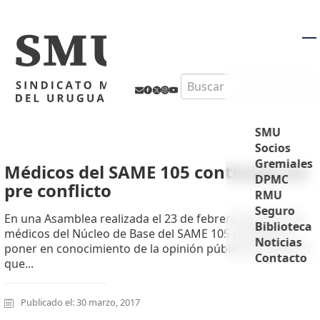
M
Search
SMU
Socios
Gremiales
Médicos del SAME 105 continúan en
DPMC
pre conflicto
RMU
Seguro
En una Asamblea realizada el 23 de febrero de 2017, los
Biblioteca
médicos del Núcleo de Base del SAME 105 resolvieron
Noticias
poner en conocimiento de la opinión pública la situación
Contacto
que...
Publicado el: 30 marzo, 2017