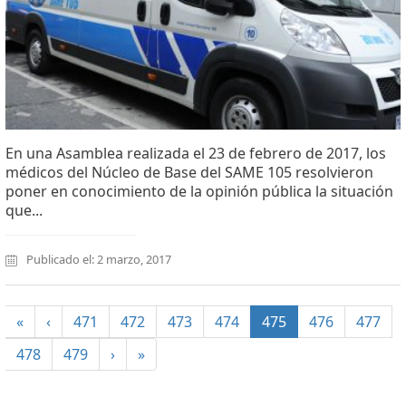
En una Asamblea realizada el 23 de febrero de 2017, los
médicos del Núcleo de Base del SAME 105 resolvieron
poner en conocimiento de la opinión pública la situación
que...
Publicado el: 2 marzo, 2017
(current)
«
‹
471
472
473
474
475
476
477
478
479
›
»