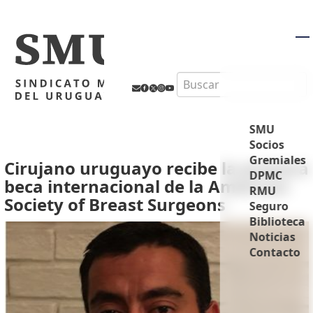
M
Search
SMU
Socios
Gremiales
Cirujano uruguayo recibe la primera
DPMC
beca internacional de la American
RMU
Society of Breast Surgeons
Seguro
Biblioteca
Noticias
Contacto