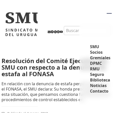
M
Search
SMU
Socios
Gremiales
Resolución del Comité Ejecutivo del
DPMC
SMU con respecto a la denuncia de
RMU
estafa al FONASA
Seguro
Biblioteca
En relación con la denuncia de estafa perpetrada contra
Noticias
el FONASA, el SMU declara: Su honda preocupación por
Contacto
esta situación, que pensamos cuestiona fuertemente los
procedimientos de control establecidos en...