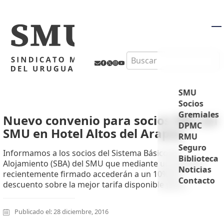
M
Search
SMU
Socios
Gremiales
Nuevo convenio para socios SBA del
DPMC
SMU en Hotel Altos del Arapey
RMU
Seguro
Informamos a los socios del Sistema Básico de
Biblioteca
Alojamiento (SBA) del SMU que mediante un acuerdo
Noticias
recientemente firmado accederán a un 10% de
Contacto
descuento sobre la mejor tarifa disponible para...
Publicado el: 28 diciembre, 2016