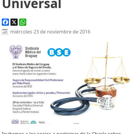
Universal
Facebook
X
WhatsApp
miércoles 23 de noviembre de 2016
Invitamos a los socios a participar de la Charla sobre