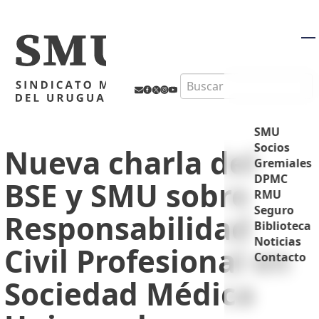
M
Search
SMU
Socios
Nueva charla del
Gremiales
DPMC
BSE y SMU sobre
RMU
Seguro
Responsabilidad
Biblioteca
Noticias
Civil Profesional en
Contacto
Sociedad Médica