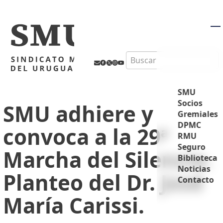
M
Search
SMU
Socios
SMU adhiere y
Gremiales
DPMC
convoca a la 29ª
RMU
Seguro
Marcha del Silencio.
Biblioteca
Noticias
Planteo del Dr. José
Contacto
María Carissi.