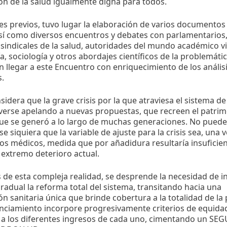
ón de la salud igualmente digna para todos.
es previos, tuvo lugar la elaboración de varios documentos
así como diversos encuentros y debates con parlamentarios
 sindicales de la salud, autoridades del mundo académico v
, sociología y otros abordajes científicos de la problemáti
 llegar a este Encuentro con enriquecimiento de los análisi
.
idera que la grave crisis por la que atraviesa el sistema de
verse apelando a nuevas propuestas, que recreen el patri
que se generó a lo largo de muchas generaciones. No puede
e siquiera que la variable de ajuste para la crisis sea, una v
 los médicos, medida que por añadidura resultaría insufici
 extremo deterioro actual.
s de esta compleja realidad, se desprende la necesidad de i
radual la reforma total del sistema, transitando hacia una
n sanitaria única que brinde cobertura a la totalidad de la 
anciamiento incorpore progresivamente criterios de equida
 a los diferentes ingresos de cada uno, cimentando un SE