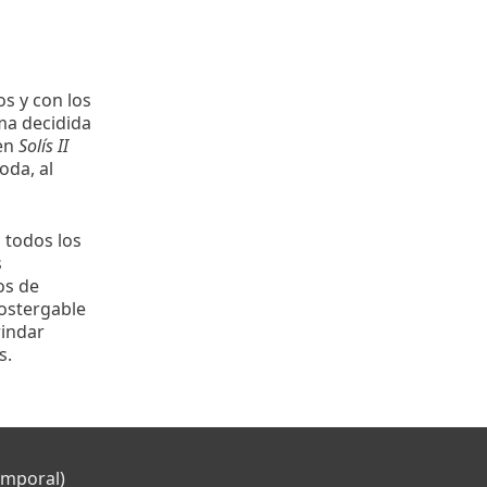
s y con los
ma decidida
 en
Solís II
oda, al
 todos los
s
os de
postergable
rindar
s.
emporal)