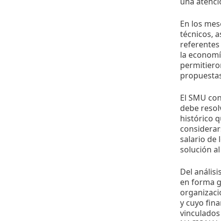
una atenci
En los mes
técnicos, 
referentes
la economía
permitieron
propuestas
El SMU cons
debe resol
histórico 
considerars
salario de
solución al
Del análisi
en forma g
organizació
y cuyo fin
vinculados