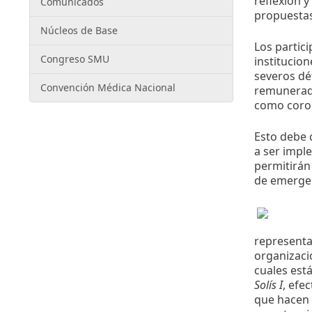
reflexión y
Comunicados
propuestas
Núcleos de Base
Los partic
Congreso SMU
institucion
severos dé
Convención Médica Nacional
remunerado
como corola
Esto debe c
a ser impl
permitirán
de emergen
representad
organizaci
cuales est
Solís I
, efe
que hacen a