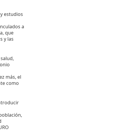
 y estudios
,
inculados a
ca, que
s y las
 salud,
monio
ez más, el
ente como
ntroducir
población,
d
GURO