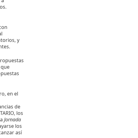
 a
os.
 con
l
torios, y
ntes.
 propuestas
 que
opuestas
o, en el
ancias de
TARIO, los
la
Jornada
ayarse los
canzar así