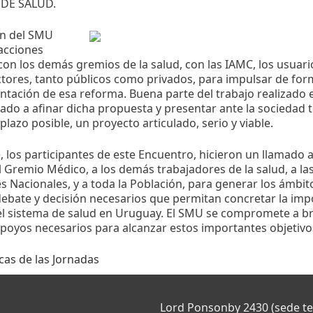
DE SALUD.
ón del SMU
acciones
con los demás gremios de la salud, con las IAMC, los usuario
ctores, tanto públicos como privados, para impulsar de for
ntación de esa reforma. Buena parte del trabajo realizado
ado a afinar dicha propuesta y presentar ante la sociedad t
lazo posible, un proyecto articulado, serio y viable.
 los participantes de este Encuentro, hicieron un llamado a
l Gremio Médico, a los demás trabajadores de la salud, a la
s Nacionales, y a toda la Población, para generar los ámbit
 debate y decisión necesarios que permitan concretar la im
l sistema de salud en Uruguay. El SMU se compromete a b
apoyos necesarios para alcanzar estos importantes objetivo
cas de las Jornadas
Lord Ponsonby 2430 (sede t