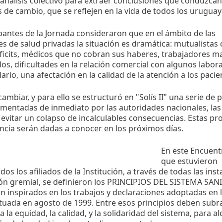
 análisis colectivo para extraer conclusiones que conduzcan
 de cambio, que se reflejen en la vida de todos los uruguay
ipantes de la Jornada consideraron que en el ámbito de las
es de salud privadas la situación es dramática: mutualistas
ficits, médicos que no cobran sus haberes, trabajadores ma
s, dificultades en la relación comercial con algunos labora
rio, una afectación en la calidad de la atención a los pacie
ambiar, y para ello se estructuró en "Solís II" una serie de
ementadas de inmediato por las autoridades nacionales, las
 evitar un colapso de incalculables consecuencias. Estas pr
cia serán dadas a conocer en los próximos días.
En este Encuentr
que estuvieron
os los afiliados de la Institución, a través de todas las inst
ón gremial, se definieron los PRINCIPIOS DEL SISTEMA SANI
án inspirados en los trabajos y declaraciones adoptadas en 
ctuada en agosto de 1999. Entre esos principios deben subr
 la equidad, la calidad, y la solidaridad del sistema, para al