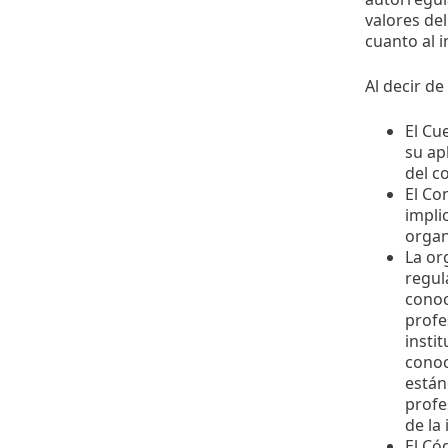
valores de
cuanto al i
Al decir de
El Cu
su ap
del c
El Co
impli
organ
La or
regul
conoc
profe
insti
conoc
están
profe
de la
El Cód