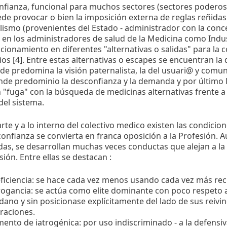
nfianza, funcional para muchos sectores (sectores podero
ede provocar o bien la imposición externa de reglas reñidas
lismo (provenientes del Estado - administrador con la conc
en los administradores de salud de la Medicina como Indus
ccionamiento en diferentes "alternativas o salidas" para la
ios [4]. Entre estas alternativas o escapes se encuentran la
nde predomina la visión paternalista, la del usuari@ y comu
nde predominio la desconfianza y la demanda y por último l
"fuga" con la búsqueda de medicinas alternativas frente a l
del sistema.
rte y a lo interno del colectivo medico existen las condicio
confianza se convierta en franca oposición a la Profesión. 
das, se desarrollan muchas veces conductas que alejan a la
sión. Entre ellas se destacan :
eficiencia: se hace cada vez menos usando cada vez más rec
rogancia: se actúa como elite dominante con poco respeto a
dano y sin posicionase explícitamente del lado de sus reivi
iraciones.
mento de iatrogénica: por uso indiscriminado - a la defensiv