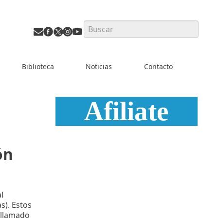
Search
Biblioteca
Noticias
Contacto
Afiliate
ón
l
s). Estos
l llamado