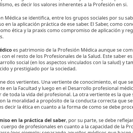
ismo, es decir los valores inherentes a la Profesión en si.
n Médica se identifica, entre los grupos sociales por su sab
 en la aplicación práctica de ese saber. El Saber, como co
 como ética y la praxis como compromiso de aplicación y re
s.
édico
es
patrimonio de la Profesión Médica aunque se com
 con el resto de los Profesionales de la Salud. Este saber e
arrollo social (en los aspectos vinculados con la salud) y t
ido y prestigiado por la sociedad.
ene dos vertientes. Una vertiente de conocimiento, el que s
e en la Facultad y luego en el Desarrollo profesional médi
r de toda la vida del profesional. La otra vertiente es la que 
con la moralidad a propósito de la conducta correcta que se
es decir la ética en cuanto a la forma de como se debe proc
so en la práctica del saber
, por su parte, se debe reflejar
l cuerpo de profesionales en cuanto a la capacidad de la Pr
arse (por ejemplo: separando aquellos médicos que hacen p