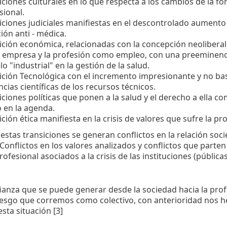
iciones culturales en lo que respecta a los cambios de la f
sional.
iciones judiciales manifiestas en el descontrolado aumento 
ción anti - médica.
ición económica, relacionadas con la concepción neoliberal 
empresa y la profesión como empleo, con una preeminenc
o "industrial" en la gestión de la salud.
ición Tecnológica con el incremento impresionante y no b
ncias científicas de los recursos técnicos.
iciones políticas que ponen a la salud y el derecho a ella c
 en la agenda.
ción ética manifiesta en la crisis de valores que sufre la pr
 estas transiciones se generan conflictos en la relación soci
Conflictos en los valores analizados y conflictos que parten
rofesional asociados a la crisis de las instituciones (públicas
ianza que se puede generar desde la sociedad hacia la prof
riesgo que corremos como colectivo, con anterioridad nos 
esta situación [3]