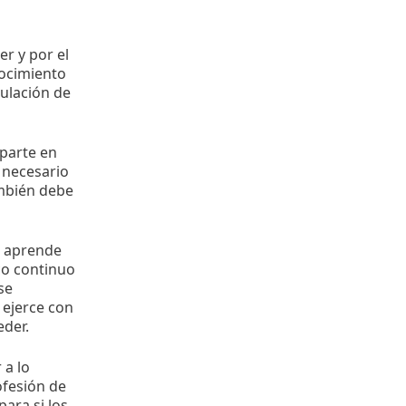
er y por el
nocimiento
gulación de
parte en
s necesario
ambién debe
e aprende
co continuo
se
 ejerce con
eder.
 a lo
ofesión de
ara si los