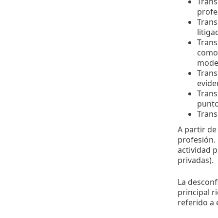
Trans
profe
Trans
litiga
Trans
como 
model
Trans
evide
Trans
punto
Transi
A partir de
profesión. 
actividad p
privadas).
La desconf
principal 
referido a 