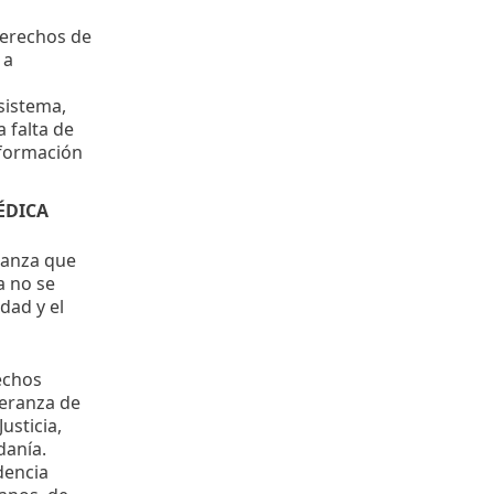
derechos de
 a
sistema,
 falta de
 formación
ÉDICA
lianza que
a no se
dad y el
echos
eranza de
usticia,
danía.
dencia