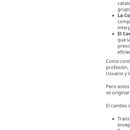
catal
grupo
La C
compo
inter
El C
que l
preoc
efici
Como contra
profesión, 
Usuario y l
Pero estos
se origina
El cambio s
Trans
envej