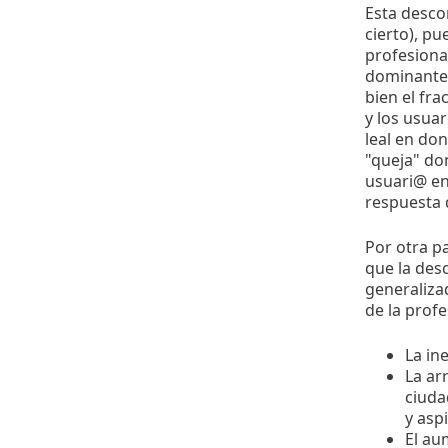
Esta desco
cierto), pu
profesiona
dominante 
bien el fra
y los usuar
leal en do
"queja" do
usuari@ en 
respuesta 
Por otra pa
que la des
generaliza
de la profe
La in
La ar
ciuda
y asp
El au