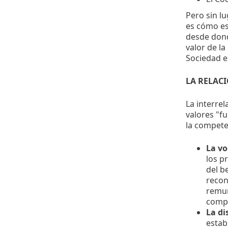
Pero sin l
es cómo es
desde dond
valor de la
Sociedad e
LA RELAC
La interrel
valores "fu
la compete
La v
los p
del b
recon
remun
compl
La di
estab