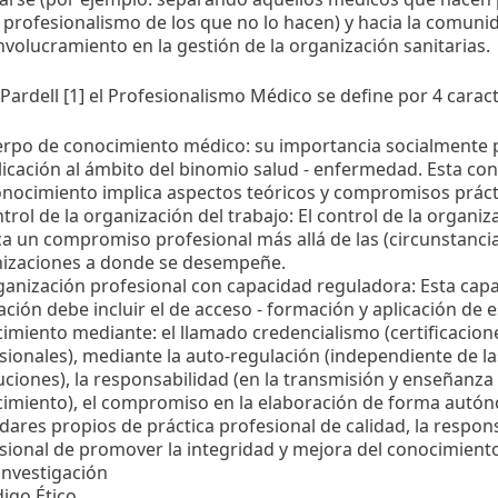
l profesionalismo de los que no lo hacen) y hacia la comuni
nvolucramiento en la gestión de la organización sanitarias.
 Pardell [1] el Profesionalismo Médico se define por 4 caract
erpo de conocimiento médico: su importancia socialmente p
licación al ámbito del binomio salud - enfermedad. Esta co
onocimiento implica aspectos teóricos y compromisos práct
ntrol de la organización del trabajo: El control de la organiz
ca un compromiso profesional más allá de las (circunstancia
izaciones a donde se desempeñe.
ganización profesional con capacidad reguladora: Esta cap
ación debe incluir el de acceso - formación y aplicación de 
imiento mediante: el llamado credencialismo (certificacion
sionales), mediante la auto-regulación (independiente de la
tuciones), la responsabilidad (en la transmisión y enseñanza
imiento), el compromiso en la elaboración de forma autó
dares propios de práctica profesional de calidad, la respon
sional de promover la integridad y mejora del conocimiento
 investigación
igo Ético.