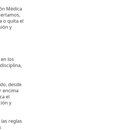
ión Médica
sertamos,
 o quita el
sión y
 en los
disciplina,
ado, desde
or encima
ca el
ción y
las reglas
s