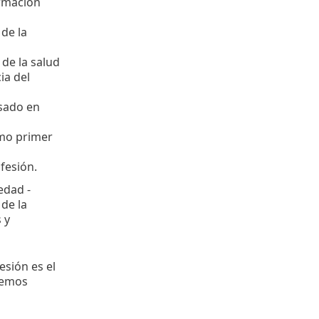
ormación
de la
de la salud
ia del
asado en
omo primer
ofesión.
edad -
 de la
 y
esión es el
hemos