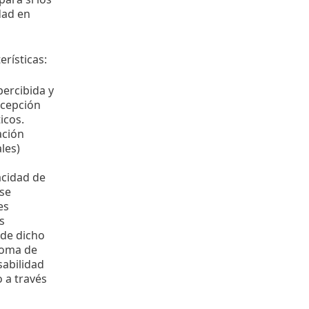
dad en
erísticas:
ercibida y
ncepción
icos.
ación
les)
acidad de
ese
es
s
 de dicho
noma de
sabilidad
 a través