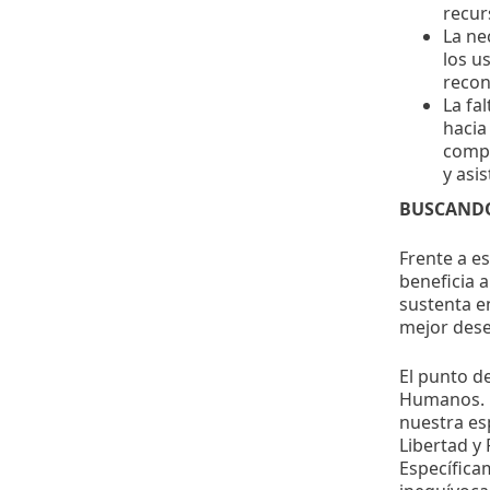
recur
La ne
los u
recon
La fa
hacia
compr
y asis
BUSCANDO
Frente a es
beneficia a
sustenta e
mejor dese
El punto d
Humanos. D
nuestra es
Libertad y 
Específica