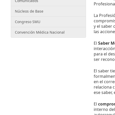
Comunicados
Profesional
Núcleos de Base
La Profesió
compromiso
Congreso SMU
y el saber
las accione
Convención Médica Nacional
El
Saber M
interacción
para el des
ser reconoc
El saber ti
formalment
en el corre
relaciona 
ese saber, 
El
compromi
interno de
autorregul