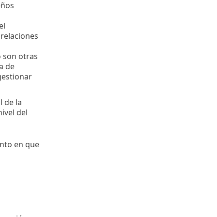
eños
el
relaciones
o son otras
la de
gestionar
 de la
nivel del
ento en que