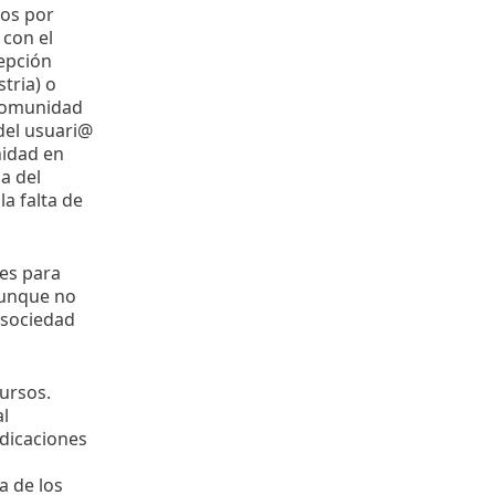
sos por
 con el
epción
tria) o
 comunidad
 del usuari@
nidad en
a del
a falta de
nes para
Aunque no
 sociedad
ursos.
l
ndicaciones
a de los