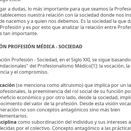
ugar a dudas, lo más importante para que seamos la Profes
tablecemos nuestra relación con la sociedad donde nos in
e nacemos y a quien nos debemos. Es la sociedad la que da
 Profesión y es por esto que analizar la relación entre Profe
s tan importante.
IÓN PROFESIÓN MÉDICA - SOCIEDAD
ación Profesión - Sociedad, en el Siglo XXI, se sigue basando
ndacionales" del Profesionalismo Médico[1]: la vocación, la 
ncia y el compromiso.
ocación
(se menciona como altruismo) que implica por un l
rofesionales, la preeminencia del rol social de su función p
eneficio económico y por otro lado, desde la sociedad, impli
ocimiento del valor de la profesión. Desde esta visión voca
eración no son conceptos antagónicos sino más bien
ementarios.
sciplina
como subordinación del individuo y sus intereses a 
lecidas por el colectivo. Concepto antagónico a las práctica