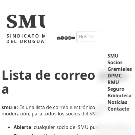
M
Search
SMU
Socios
Gremiales
Lista de correo smu-
DPMC
RMU
a
Seguro
Biblioteca
Noticias
smu-a:
Es una lista de correo electrónico, abierta, sin
Contacto
moderación, para todos los socios del SMU.
Abierta
: cualquier socio del SMU
puede suscribirse
.