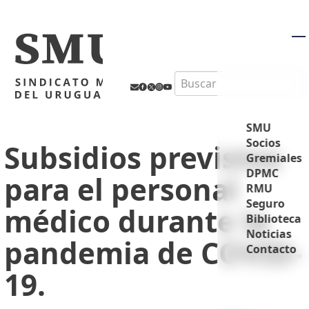
M
Search
SMU
Socios
Subsidios previstos
Gremiales
DPMC
para el personal
RMU
Seguro
médico durante la
Biblioteca
Noticias
pandemia de COVID-
Contacto
19.