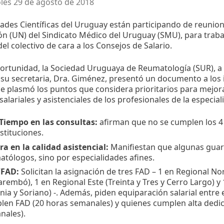
les 29 de agosto de 2018
ades Científicas del Uruguay están participando de reunio
n (UN) del Sindicato Médico del Uruguay (SMU), para traba
el colectivo de cara a los Consejos de Salario.
ortunidad, la Sociedad Uruguaya de Reumatología (SUR), a 
y su secretaria, Dra. Giménez, presentó un documento a los 
 plasmó los puntos que considera prioritarios para mejora
salariales y asistenciales de los profesionales de la especial
Tiempo en las consultas:
afirman que no se cumplen los 4
nstituciones.
a en la calidad asistencial:
Manifiestan que algunas guar
tólogos, sino por especialidades afines.
/FAD:
Solicitan la asignación de tres FAD – 1 en Regional Nor
rembó), 1 en Regional Este (Treinta y Tres y Cerro Largo) y
nia y Soriano) -. Además, piden equiparación salarial entre 
len FAD (20 horas semanales) y quienes cumplen alta dedic
nales).