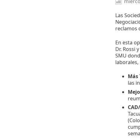
miérco
Las Socied
Negociació
reclamos d
En esta op
Dr. Rossi 
SMU donde
laborales, 
Más 
las i
Mejor
reuma
CAD
Tacua
(Colo
cump
sema