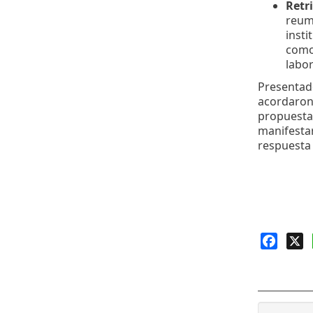
Retr
reum
insti
como
labor
Presentado
acordaron
propuesta
manifesta
respuesta 
Faceb
X