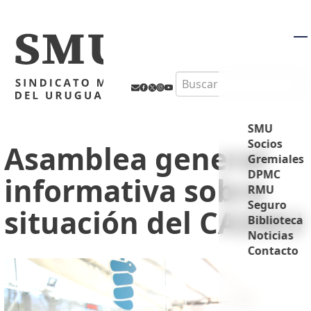
M
Search
SMU
Socios
Asamblea general
Gremiales
DPMC
informativa sobre
RMU
Seguro
situación del CASMU
Biblioteca
Noticias
Contacto