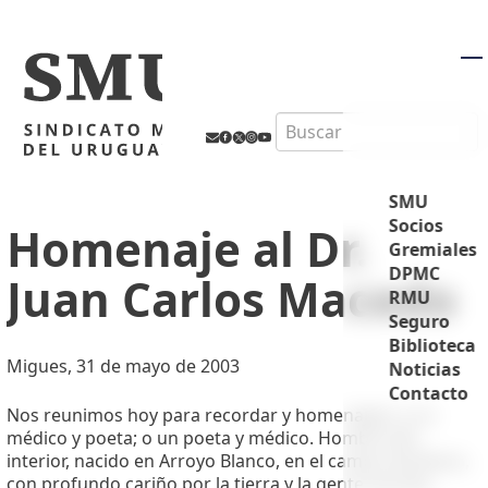
M
Search
SMU
Socios
Homenaje al Dr.
Gremiales
DPMC
Juan Carlos Macedo
RMU
Seguro
Biblioteca
Migues, 31 de mayo de 2003
Noticias
Contacto
Nos reunimos hoy para recordar y homenajear a un
médico y poeta; o un poeta y médico. Hombre del
interior, nacido en Arroyo Blanco, en el campo de Rivera,
con profundo cariño por la tierra y la gente sencilla.