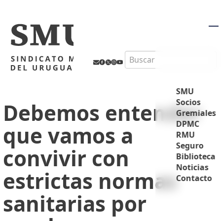
M
Search
SMU
Socios
Debemos entender
Gremiales
DPMC
que vamos a
RMU
Seguro
convivir con
Biblioteca
Noticias
estrictas normas
Contacto
sanitarias por