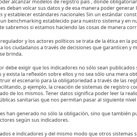
der alcanzar modelos de registro país , donde obligatoria
ones deban volcar sus datos y de esa manera poder generar
s y establecer estándares nacionales Sin un estándar const
n un benchmarking establecido para nuestro sistema y en n
nte sabremos si estamos haciendo las cosas de manera corr
 regulador y los actores políticos se trata de la ética en la p
ra los ciudadanos a través de decisiones que garanticen y me
se brinda.
or debe exigir que los indicadores no sólo sean publicados
 y exista la reflexión sobre ellos y no sea sólo una mera o
ruir el escenario para la obligatoriedad a través de las r
cilitando, p ejemplo, la creación de sistemas de registro c
do de los mismos. Tener datos significa poder leer la real
úblicas sanitarias que nos permitan pasar al siguiente nivel ,
es han generado no sólo la obligación, sino que también pu
actores según sus indicadores.
ados e indicadores y del mismo modo que otros sistemas sa