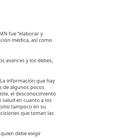
MN fue “elaborar y
nción médica, así como
os avances y los debes,
 La información que hay
és de algunos pocos
siste, el desconocimiento
 salud en cuanto a los
í como tampoco en su
ecisiones que toman las
 quien debe exigir