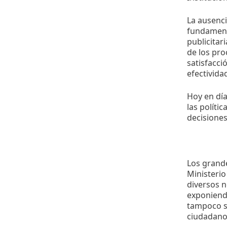
La ausenci
fundament
publicita
de los pro
satisfacci
efectivid
Hoy en dí
las políti
decisiones
Los grande
Ministerio
diversos n
exponiendo
tampoco se
ciudadano