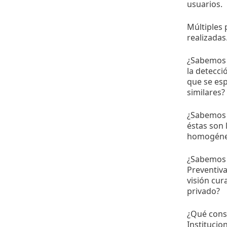
usuarios.
Múltiples 
realizada
¿Sabemos s
la detecci
que se esp
similares?
¿Sabemos 
éstas son
homogéneo
¿Sabemos s
Preventiva
visión cur
privado?
¿Qué conse
Institucio