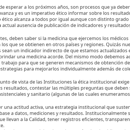
e esperar a los próximos años, son procesos que ya deber
vanza y es un imperativo ético informar sobre los resultado
 ético alcanza a todos por igual aunque con distinto grado
a actual ausencia de publicación de indicadores y resultado
tes, deben saber si la medicina que ejercemos los médicos
a los que se obtienen en otros países y regiones. Quizás nu
 sean un indicador indirecto de que estamos actualizados
rindar una medicina acorde. Del mismo modo debemos ac
e trabajo para que se generen mecanismos de obtención de 
estrategias para mejorarlos individualmente además de col
unto de vista de las Instituciones la ética institucional exig
os resultados, contestar las múltiples preguntas que deben 
sistenciales y sanitario (algunas de las cuales enumeramo
 una actitud activa, una estrategia institucional que suste
ase a datos, mediciones y resultados. Institucionalmente 
e llevan a la Calidad, tener registros eficientes, transpare
e.