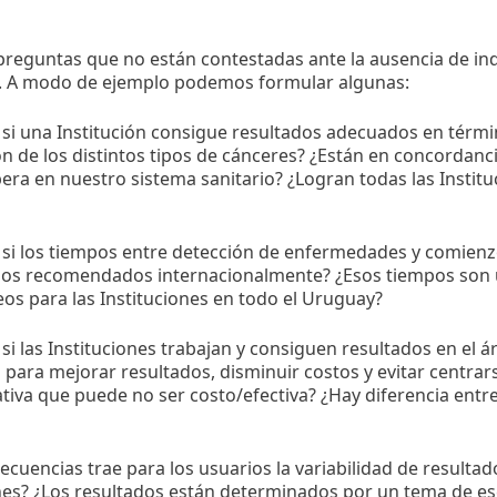
preguntas que no están contestadas ante la ausencia de i
s. A modo de ejemplo podemos formular algunas:
i una Institución consigue resultados adecuados en térmi
ón de los distintos tipos de cánceres? ¿Están en concordanc
era en nuestro sistema sanitario? ¿Logran todas las Instit
si los tiempos entre detección de enfermedades y comienz
 los recomendados internacionalmente? ¿Esos tiempos son 
s para las Instituciones en todo el Uruguay?
i las Instituciones trabajan y consiguen resultados en el á
 para mejorar resultados, disminuir costos y evitar centra
ativa que puede no ser costo/efectiva? ¿Hay diferencia entre
cuencias trae para los usuarios la variabilidad de resultado
nes? ¿Los resultados están determinados por un tema de esc