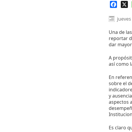
Faceb
X
jueves
Una de la
reportar 
dar mayor 
A propósit
así como l
En referen
sobre el d
indicadore
y ausencia
aspectos a
desempeño 
Institucio
Es claro q