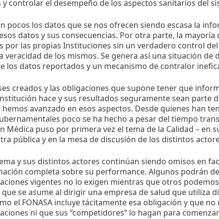
 y controlar el desempeño de los aspectos sanitarios del s
n pocos los datos que se nos ofrecen siendo escasa la inf
 esos datos y sus consecuencias. Por otra parte, la mayoría 
 por las propias Instituciones sin un verdadero control del
la veracidad de los mismos. Se genera así una situación de de
e los datos reportados y un mecanismo de contralor inefic
ses creados y las obligaciones que supone tener que infor
nstitución hace y sus resultados seguramente sean parte de
 hemos avanzado en esos aspectos. Desde quienes han ten
gubernamentales poco se ha hecho a pesar del tiempo trans
 Médica puso por primera vez el tema de la Calidad – en 
stra pública y en la mesa de discusión de los distintos actore
tema y sus distintos actores continúan siendo omisos en fac
mación completa sobre su performance. Algunos podrán dec
ciones vigentes no lo exigen mientras que otros podemos 
 que se asume al dirigir una empresa de salud que utiliza 
omo el FONASA incluye tácitamente esa obligación y que no
aciones ni que sus “competidores” lo hagan para comenzar 