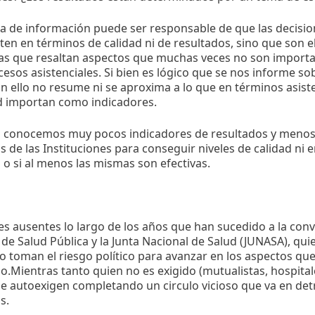
a de información puede ser responsable de que las decisio
en en términos de calidad ni de resultados, sino que son 
rias que resaltan aspectos que muchas veces no son import
cesos asistenciales. Si bien es lógico que se nos informe sob
ón ello no resume ni se aproxima a lo que en términos asist
ad importan como indicadores.
a conocemos muy pocos indicadores de resultados y menos
cas de las Instituciones para conseguir niveles de calidad ni
 o si al menos las mismas son efectivas.
s ausentes lo largo de los años que han sucedido a la conv
 de Salud Pública y la Junta Nacional de Salud (JUNASA), qui
o toman el riesgo político para avanzar en los aspectos qu
.Mientras tanto quien no es exigido (mutualistas, hospitale
 autoexigen completando un circulo vicioso que va en detr
s.