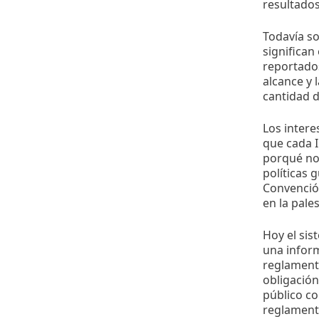
resultados
Todavía so
significan
reportados
alcance y 
cantidad d
Los intere
que cada I
porqué no
políticas 
Convención
en la pale
Hoy el sis
una infor
reglamenta
obligación
público c
reglament