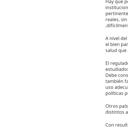
Hay que po
instituci
pertinente
reales, si
,difícilme
A nivel del
el bien pa
salud que 
El regulad
estudiados
Debe const
también fa
uso adecua
políticas p
Otros país
distintos 
Con result