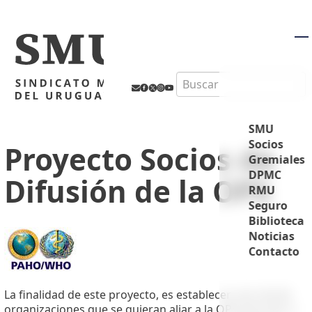
M
Search
SMU
Socios
Proyecto Socios de
Gremiales
DPMC
Difusión de la OPS
RMU
Seguro
Biblioteca
Noticias
Contacto
La finalidad de este proyecto, es establecer una red de
organizaciones que se quieran aliar a la OPS para dar a