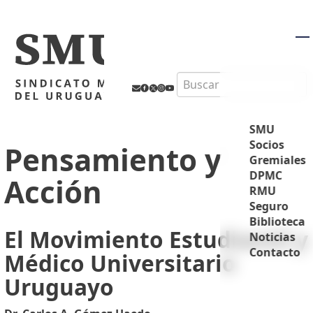
M
Search
SMU
Socios
Pensamiento y
Gremiales
DPMC
Acción
RMU
Seguro
Biblioteca
El Movimiento Estudiantil y
Noticias
Contacto
Médico Universitario
Uruguayo