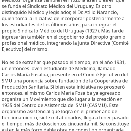
Médicos, organiza también en 1920 la asamblea en que
se funda el Sindicato Médico del Uruguay. Es otro
distinguido Médico y legislador, el Dr. Atilio Narancio,
quien toma la iniciativa de incorporar posteriormente a
los estudiantes de los últimos años, para integrar el
propio Sindicato Médico del Uruguay (1927). Más tarde
ingresarán también en el cogobierno del propio gremio
profesional médico, integrando la Junta Directiva [Comité
Ejecutivo] del mismo.
No es de extrañar que pasado el tiempo, en el año 1931,
un entonces joven estudiante de Medicina, llamado
Carlos María Fosalba, presente en el Comité Ejecutivo del
SMU una ponencia sobre fundación de la Cooperativa de
Producción Sanitaria. Si bien esta iniciativa no prosperó
entonces, el mismo Carlos María Fosalba ya egresado,
organiza un Movimiento que dio lugar a la creación en
1935 del Centro de Asistencia del SMU (CASMU). Este
organismo asistencial que logra en el primer año de
funcionamiento, siete mil abonados, llega a tener pasado
el tiempo, más de doscientos cincuenta mil. Se constituye
así en la más formidable obra de cogestión organizada