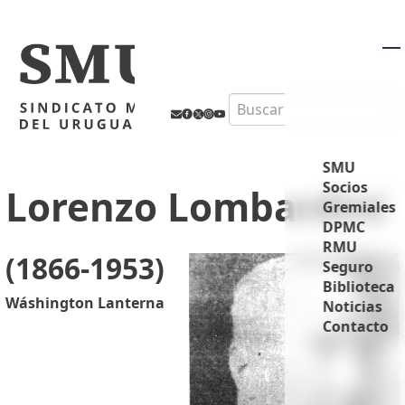
M
Search
SMU
Socios
Lorenzo Lombardini
Gremiales
DPMC
RMU
(1866-1953)
Seguro
Biblioteca
Wáshington Lanterna
Noticias
Contacto