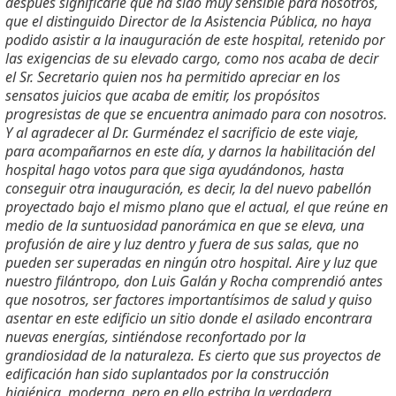
después significarle que ha sido muy sensible para nosotros,
que el distinguido Director de la Asistencia Pública, no haya
podido asistir a la inauguración de este hospital, retenido por
las exigencias de su elevado cargo, como nos acaba de decir
el Sr. Secretario quien nos ha permitido apreciar en los
sensatos juicios que acaba de emitir, los propósitos
progresistas de que se encuentra animado para con nosotros.
Y al agradecer al Dr. Gurméndez el sacrificio de este viaje,
para acompañarnos en este día, y darnos la habilitación del
hospital hago votos para que siga ayudándonos, hasta
conseguir otra inauguración, es decir, la del nuevo pabellón
proyectado bajo el mismo plano que el actual, el que reúne en
medio de la suntuosidad panorámica en que se eleva, una
profusión de aire y luz dentro y fuera de sus salas, que no
pueden ser superadas en ningún otro hospital. Aire y luz que
nuestro filántropo, don Luis Galán y Rocha comprendió antes
que nosotros, ser factores importantísimos de salud y quiso
asentar en este edificio un sitio donde el asilado encontrara
nuevas energías, sintiéndose reconfortado por la
grandiosidad de la naturaleza. Es cierto que sus proyectos de
edificación han sido suplantados por la construcción
higiénica, moderna, pero en ello estriba la verdadera