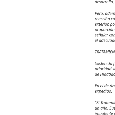
desarrollo,
Pero, ademá
reacción c
exterior, p
proporción
señalar com
el adecuad
TRATAMIE
Sostenido f
prioridad s
de Hidatido
En el de Az
expedido.
"El Tratami
un año. Sus
impotente y