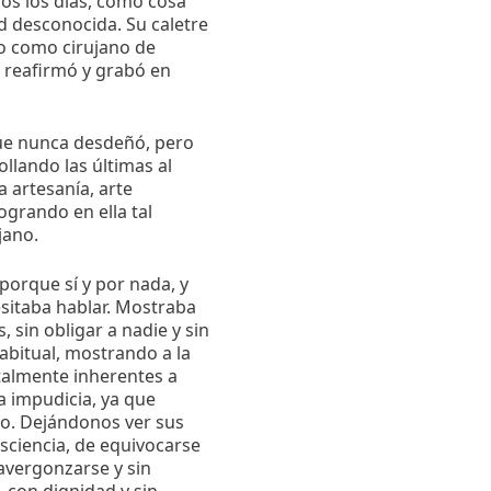
os los días, como cosa
d desconocida. Su caletre
cio como cirujano de
 reafirmó y grabó en
que nunca desdeñó, pero
llando las últimas al
 artesanía, arte
ogrando en ella tal
jano.
porque sí y por nada, y
esitaba hablar. Mostraba
, sin obligar a nadie y sin
abitual, mostrando a la
atalmente inherentes a
a impudicia, ya que
uo. Dejándonos ver sus
nsciencia, de equivocarse
 avergonzarse y sin