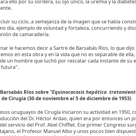
ra ello por su sordera, su ojo único, la uremia y la diabet
ente.
cluir su ciclo, a semejanza de la imagen que se había const
timo día, ejemplo de voluntad y fortaleza, concurriendo y d
unión de camaradería.
nar le hacemos decir a Sartre de Barsabás Ríos, lo que dij
cemos en esta obra y en la vida que no es separable de ella, 
 de un hombre que luchó por rescatar cada instante de su e
futura".
 Barsabás Ríos sobre
"Equinococosis hepática  tratamient
de Cirugía (30 de noviembre al 5 de diciembre de 1953)
sos uruguayos de Cirugía iniciaron su actividad en 1950, 
nducción del Dr. Héctor Ardao, quien era por entonces un jo
el servicio del Prof. Abel Chifflet. Ese primer Congreso sur
Stajano, el Profesor Manuel Albo y unos pocos bien dispues