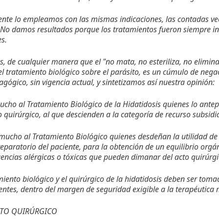
nte lo empleamos con las mismas indicaciones, las contadas ve
 No damos resultados porque los tratamientos fueron siempre ins
s.
 de cualquier manera que el "no mata, no esteriliza, no elimina
el tratamiento biológico sobre el parásito, es un cúmulo de neg
gógico, sin vigencia actual, y sintetizamos así nuestra opinión:
ucho al Tratamiento Biológico de la Hidatidosis quienes lo ant
 quirúrgico, al que descienden a la categoría de recurso subsidia
mucho al Tratamiento Biológico quienes desdeñan la utilidad de 
paratorio del paciente, para la obtención de un equilibrio orgán
encias alérgicas o tóxicas que pueden dimanar del acto quirúrgi
amiento biológico y el quirúrgico de la hidatidosis deben ser t
entes, dentro del margen de seguridad exigible a la terapéutica
NTO QUIRÚRGICO