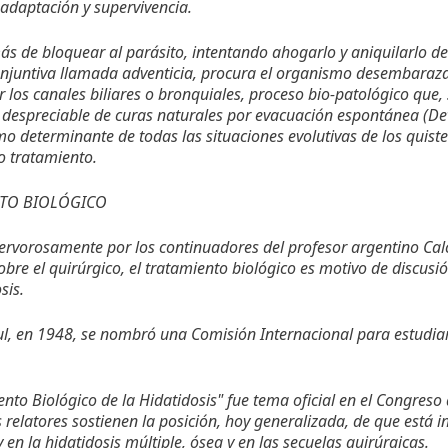
 adaptación y supervivencia.
s de bloquear al parásito, intentando ahogarlo y aniquilarlo de
onjuntiva llamada adventicia, procura el organismo desembaraza
or los canales biliares o bronquiales, proceso bio-patológico que,
 despreciable de curas naturales por evacuación espontánea (De
o determinante de todas las situaciones evolutivas de los quiste
o tratamiento.
NTO BIOLÓGICO
ervorosamente por los continuadores del profesor argentino Calc
obre el quirúrgico, el tratamiento biológico es motivo de discus
sis.
ul, en 1948, se nombró una Comisión Internacional para estudia
ento Biológico de la Hidatidosis" fue tema oficial en el Congreso
 relatores sostienen la posición, hoy generalizada, de que está i
 en la hidatidosis múltiple, ósea y en las secuelas quirúrgicas.