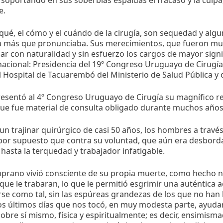
 soportando en sus soberbias espaldas el fracaso y la culpa
e.
qué, el cómo y el cuándo de la cirugía, son sequedad y alg
 más que pronunciaba. Sus merecimientos, que fueron much
 con naturalidad y sin esfuerzo los cargos de mayor signi
 nacional: Presidencia del 19º Congreso Uruguayo de Cirugía,
l Hospital de Tacuarembó del Ministerio de Salud Pública y 
resentó al 4º Congreso Uruguayo de Cirugía su magnífico r
que fue material de consulta obligado durante muchos años
e un trajinar quirúrgico de casi 50 años, los hombres a través 
 por supuesto que contra su voluntad, que aún era desborda
hasta la terquedad y trabajador infatigable.
rano vivió consciente de su propia muerte, como hecho nat
que le trabaran, lo que le permitió esgrimir una auténtica a
e como tal, sin las espúreas grandezas de los que no han l
os últimos días que nos tocó, en muy modesta parte, ayudarlo
obre sí mismo, física y espiritualmente; es decir, ensimism