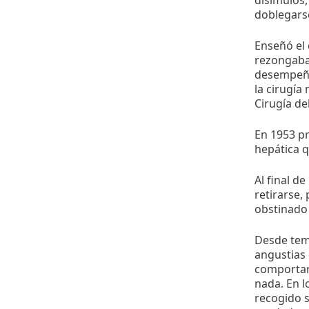
disimulos,
doblegars
Enseñó el 
rezongaba
desempeñar
la cirugía
Cirugía de
En 1953 p
hepática 
Al final d
retirarse,
obstinado 
Desde temp
angustias 
comportars
nada. En l
recogido s