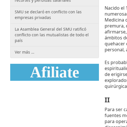
recortes y pérdidas salariales
Nacido el 
SMU se declaró en conflicto con las
numerosa y
empresas privadas
Medicina d
premura, c
La Asamblea General del SMU ratificó
afirmarse,
conflicto con las mutualistas de todo el
ámbitos de
país
quehacer d
personal, 
Ver más …
Es probabl
Afiliate
espiritual
de erigirs
explorador
quirúrgica
II
Para ser c
fuentes mo
para opera