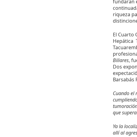
fundaran e
continuada
riqueza pa
distincion
El Cuarto 
Hepática 
Tacuaremb
profesiona
Biliares
, f
Dos expone
expectació
Barsabás R
Cuando el 
cumpliendo
tumoración 
que superan
Ya la local
allí al agr