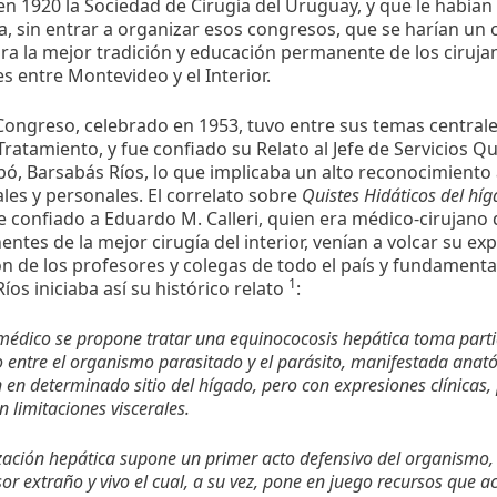
n 1920 la Sociedad de Cirugía del Uruguay, y que le habían 
, sin entrar a organizar esos congresos, que se harían u
ra la mejor tradición y educación permanente de los cirujan
es entre Montevideo y el Interior.
Congreso, celebrado en 1953, tuvo entre sus temas centrale
 Tratamiento, y fue confiado su Relato al Jefe de Servicios Q
ó, Barsabás Ríos, lo que implicaba un alto reconocimiento
les y personales. El correlato sobre
Quistes Hidáticos del híg
ue confiado a Eduardo M. Calleri, quien era médico-cirujano
ntes de la mejor cirugía del interior, venían a volcar su ex
n de los profesores y colegas de todo el país y fundamental
1
íos iniciaba así su histórico relato
:
médico se propone tratar una equinococosis hepática toma partid
 entre el organismo parasitado y el parásito, manifestada ana
en determinado sitio del hígado, pero con expresiones clínicas, 
 limitaciones viscerales.
ización hepática supone un primer acto defensivo del organismo
esor extraño y vivo el cual, a su vez, pone en juego recursos que