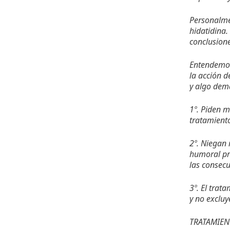
Personalme
hidatidina.
conclusione
Entendemos,
la acción d
y algo dema
1º. Piden m
tratamiento
2º. Niegan 
humoral pre
las consecu
3º. El trat
y no excluy
TRATAMIE