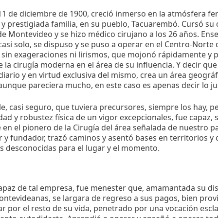
11 de diciembre de 1900, creció inmerso en la atmósfera f
 prestigiada familia, en su pueblo, Tacuarembó. Cursó su c
e Montevideo y se hizo médico cirujano a los 26 años. En
asi solo, se dispuso y se puso a operar en el Centro-Norte 
 sin exageraciones ni lirismos, que mojonó rápidamente y p
 la cirugía moderna en el área de su influencia. Y decir qu
iario y en virtud exclusiva del mismo, crea un área geográfi
aunque pareciera mucho, en este caso es apenas decir lo ju
e, casi seguro, que tuviera precursores, siempre los hay, p
idad y robustez física de un vigor excepcionales, fue capaz, 
e en el pionero de la Cirugía del área señalada de nuestro paí
 y fundador, trazó caminos y asentó bases en territorios y 
s desconocidas para el lugar y el momento.
apaz de tal empresa, fue menester que, amamantada su disc
ntevideanas, se largara de regreso a sus pagos, bien prov
r por el resto de su vida, penetrado por una vocación escla