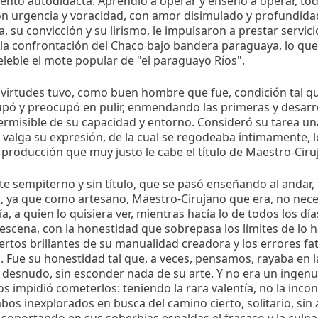
ento autodidacta. Aprendió a operar y enseñó a operar, tod
on urgencia y voracidad, con amor disimulado y profundida
ía, su convicción y su lirismo, le impulsaron a prestar servi
la confrontación del Chaco bajo bandera paraguaya, lo que
leble el mote popular de "el paraguayo Ríos".
y virtudes tuvo, como buen hombre que fue, condición tal 
pó y preocupó en pulir, enmendando las primeras y desarro
misible de su capacidad y entorno. Consideró su tarea una
 valga su expresión, de la cual se regodeaba íntimamente, l
 producción que muy justo le cabe el título de Maestro-Ciru
e sempiterno y sin título, que se pasó enseñando al andar, 
o, ya que como artesano, Maestro-Cirujano que era, no nec
a, a quien lo quisiera ver, mientras hacía lo de todos los días
escena, con la honestidad que sobrepasa los límites de lo h
iertos brillantes de su manualidad creadora y los errores f
. Fue su honestidad tal que, a veces, pensamos, rayaba en l
 desnudo, sin esconder nada de su arte. Y no era un ingen
os impidió cometerlos: teniendo la rara valentía, no la inco
bos inexplorados en busca del camino cierto, solitario, sin