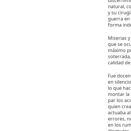
discernimi
natural, c
y su cirug
guerra en 
forma inde
Miserias 
que se ocu
máximo per
soterrada,
calidad de
Fue docent
en silenci
lo que hací
montar la 
par los ac
quien crea
actuaba al
errores, n
en los rum