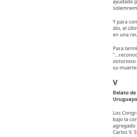
ayudado pa
solemnem
Y para con
dio, el úl
en una re
Para termi
"...recono
victorioso
su muerte 
V
Relato de
Uruguayo 
Los Congre
bajo la co
agregado d
Carlos V. 