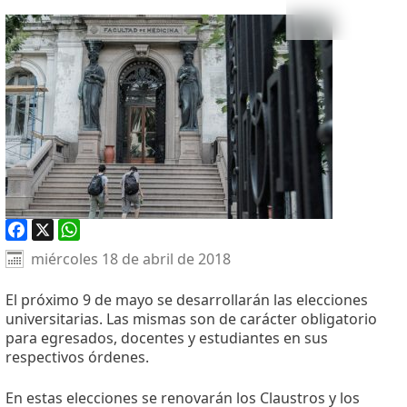
Facebook
X
WhatsApp
miércoles 18 de abril de 2018
El próximo 9 de mayo se desarrollarán las elecciones
universitarias. Las mismas son de carácter obligatorio
para egresados, docentes y estudiantes en sus
respectivos órdenes.
En estas elecciones se renovarán los Claustros y los