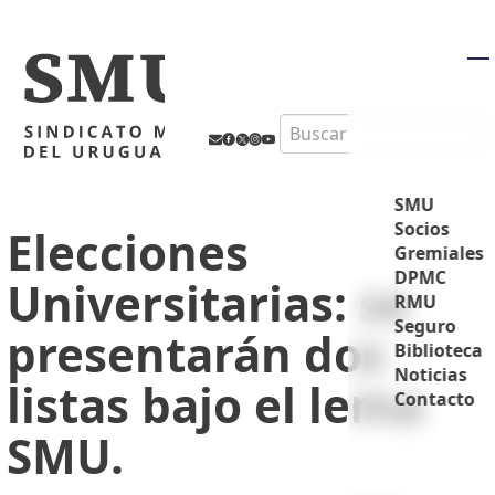
M
Search
SMU
Socios
Elecciones
Gremiales
DPMC
Universitarias: se
RMU
Seguro
presentarán dos
Biblioteca
Noticias
listas bajo el lema
Contacto
SMU.