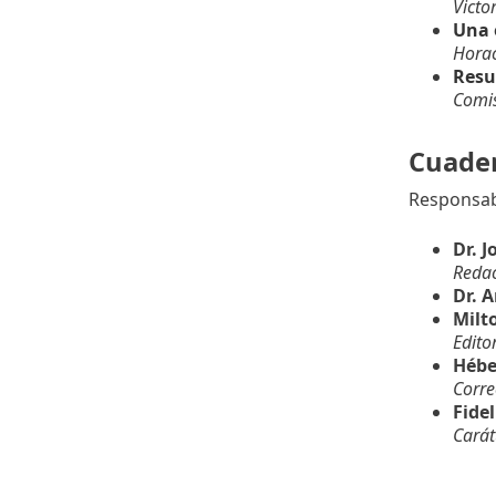
Victor
Una 
Horac
Resu
Comis
Cuader
Responsab
Dr. 
Redac
Dr. 
Milt
Edito
Hébe
Corre
Fidel
Carát