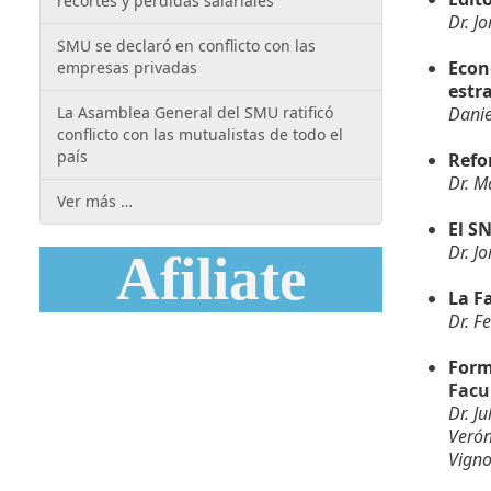
recortes y pérdidas salariales
Dr. J
SMU se declaró en conflicto con las
Econ
empresas privadas
estr
La Asamblea General del SMU ratificó
Danie
conflicto con las mutualistas de todo el
país
Refo
Dr. M
Ver más …
El SN
Dr. J
Afiliate
La F
Dr. Fe
Form
Facu
Dr. J
Verón
Vigno