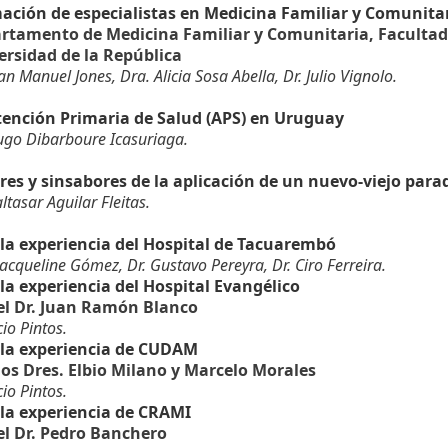
ación de especialistas en Medicina Familiar y Comunita
rtamento de Medicina Familiar y Comunitaria, Facultad
ersidad de la República
uan Manuel Jones, Dra. Alicia Sosa Abella, Dr. Julio Vignolo.
tención Primaria de Salud (APS) en Uruguay
ugo Dibarboure Icasuriaga.
res y sinsabores de la aplicación de un nuevo-viejo par
altasar Aguilar Fleitas.
 la experiencia del Hospital de Tacuarembó
Jacqueline Gómez, Dr. Gustavo Pereyra, Dr. Ciro Ferreira.
 la experiencia del Hospital Evangélico
el Dr. Juan Ramón Blanco
io Pintos.
 la experiencia de CUDAM
los Dres. Elbio Milano y Marcelo Morales
io Pintos.
 la experiencia de CRAMI
el Dr. Pedro Banchero