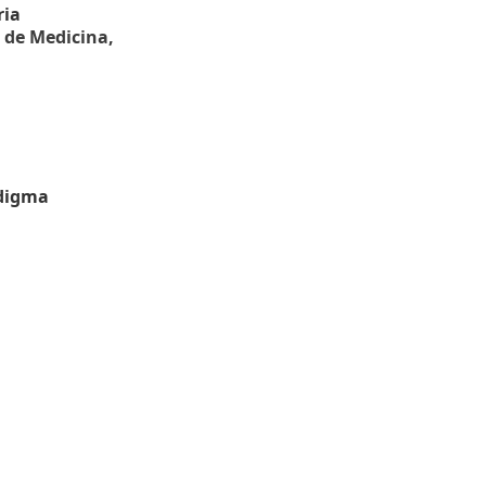
ria
 de Medicina,
adigma