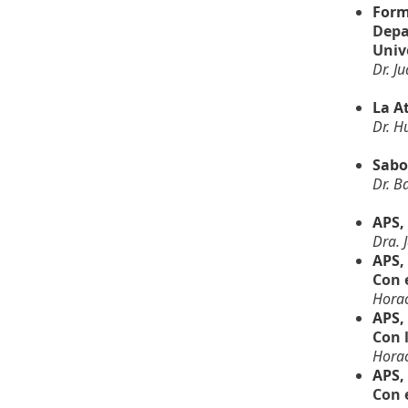
Form
Depa
Univ
Dr. J
La A
Dr. H
Sabo
Dr. B
APS,
Dra. 
APS,
Con 
Horac
APS,
Con 
Horac
APS,
Con 