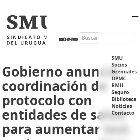
M
Search
SMU
Socios
Gobierno anunció
Gremiales
DPMC
coordinación de
RMU
Seguro
protocolo con
Biblioteca
Noticias
entidades de salud
Contacto
para aumentar test