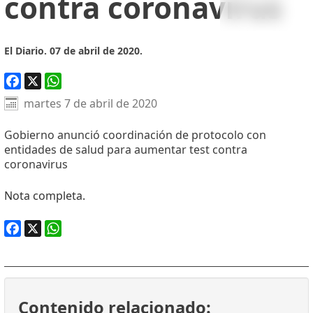
contra coronavirus
El Diario. 07 de abril de 2020.
Facebook
X
WhatsApp
martes 7 de abril de 2020
Gobierno anunció coordinación de protocolo con
entidades de salud para aumentar test contra
coronavirus
Nota completa.
Facebook
X
WhatsApp
Contenido relacionado: