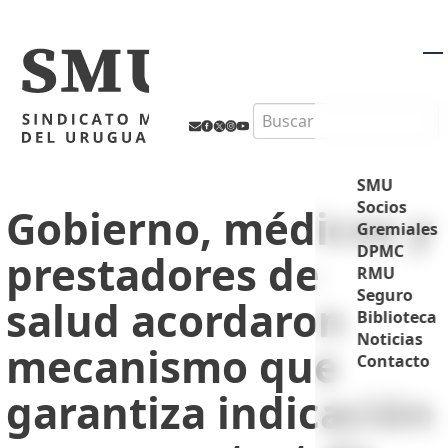
M
Search
SMU
Socios
Gobierno, médicos y
Gremiales
DPMC
prestadores de
RMU
Seguro
salud acordaron
Biblioteca
Noticias
mecanismo que
Contacto
garantiza indicación