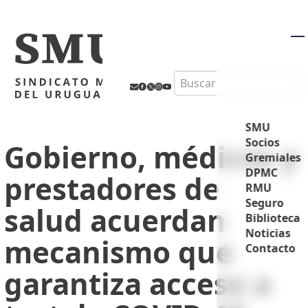
M
Search
SMU
Socios
Gobierno, médicos y
Gremiales
DPMC
prestadores de
RMU
Seguro
salud acuerdan
Biblioteca
Noticias
mecanismo que
Contacto
garantiza acceso a