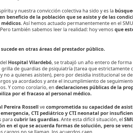
píritu y nuestra convicción colectiva ha sido y es la
búsque
n beneficio de la población que se asiste y de las condic
 médicos
. Así hemos actuado permanentemente en el SMU,
 Pero también sabemos leer la realidad: hoy vemos
que est
sucede en otras áreas del prestador público.
 del
Hospital Vilardebó
, se trabajó un año entero de forma
grilla de guardias de psiquiatría (tarea que estrictamente
y no a quienes asisten), pero por desidia institucional se d
argos ya acordados y ante el incumplimiento de seguimient
os. Y como corolario, en
declaraciones públicas de la pro
iliza por el fracaso al personal médico.
l Pereira Rossell
ve
comprometida su capacidad de asis
 emergencia, CTI pediátrico y CTI neonatal por insuficie
s para
cubrir las guardias
. Ante esta difícil situación, el
SMU
ón en el que se acuerda formas de solución, pero se venc
los cargos no se llaman, los acuerdos caen.