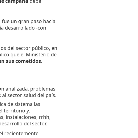
 de campaña
debe
d
fue un gran paso hacia
ía desarrollado -con
ios del sector público, en
licó que el Ministerio de
en sus cometidos
.
n analizada, problemas
 al sector salud del país.
ica de sistema las
 territorio y,
, instalaciones, rrhh,
esarrollo del sector.
el recientemente