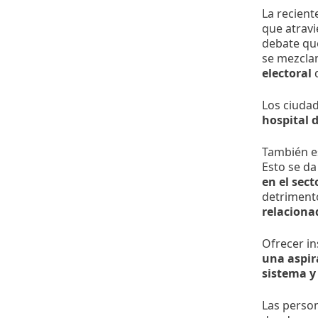
La recient
que atravi
debate qu
se mezcla
electoral
d
Los ciuda
hospital d
También e
Esto se da
en el sect
detriment
relaciona
Ofrecer i
una aspir
sistema y 
Las person