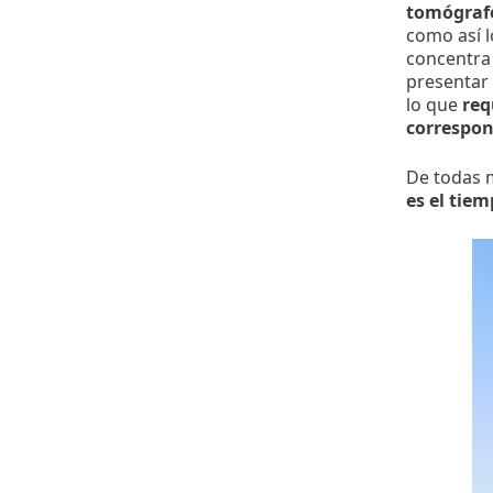
tomógraf
como así l
concentra 
presentar
lo que
req
correspon
De todas m
es el tiem