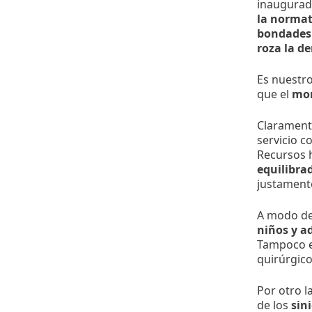
inaugura
la normat
bondades
roza la d
Es nuestr
que el
mon
Claramente
servicio 
Recursos 
equilibra
justament
A modo de
niños y a
Tampoco e
quirúrgico
Por otro l
de los
sin