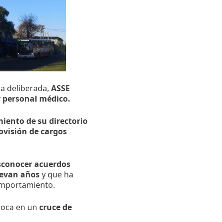
a deliberada,
ASSE
r personal médico.
miento de su directorio
ovisión de cargos
sconocer acuerdos
levan años
y que ha
comportamiento.
oloca en un
cruce de