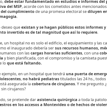
do,
debe estar fundamentado en estudios e informes del
iva del MSP
, acorde con los cometidos antes mencionados. 
 del cumplimiento
de una promesa electoral se
diluyen e
emagogia
.
o deseo que
existan y se hagan públicos estos informes y
to invertido es de tal magnitud que así lo requiere
.
, un hospital no es solo el edificio, el equipamiento y las 
como el inaugurado debería ser
sus recursos humanos, méd
humanos con las
cargas horarias suficientes
, con una
cob
da
y bien planificada, con el compromiso y la camiseta pues
e lo
que está faltando.
 ejemplo, en un hospital que tendrá
una puerta de emerge
dolescentes
,
no habrá pediatras
titulados las 24 hs., todos 
stá asegurada la
cobertura de cirujanos
. Y me pregunto ¿
 sin cirujanos?
ado, se pretende dar
asistencia quirúrgica
a toda la patolo
iestros en los accesos a Montevideo o de hechos de violen