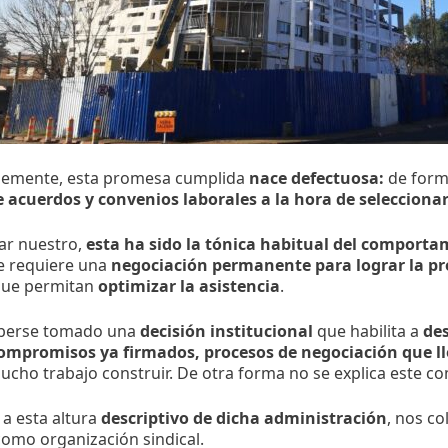
emente, esta promesa cumplida
nace defectuosa:
de form
 acuerdos y convenios laborales a la hora de selecciona
ar nuestro,
esta ha sido la tónica habitual del comporta
 requiere una
negociación permanente para lograr la pr
ue permitan
optimizar la asistencia
.
berse tomado una
decisión institucional
que habilita a
de
compromisos ya firmados, procesos de negociación que l
cho trabajo construir. De otra forma no se explica este 
 a esta altura
descriptivo de dicha administración
, nos c
como organización sindical.