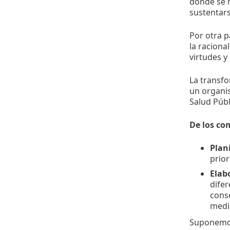
donde se 
sustentar
Por otra p
la raciona
virtudes y
La transfo
un organis
Salud Públ
De los co
Plani
prior
Elab
difer
conse
medic
Suponemo