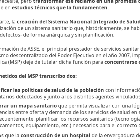
necesite, pero
transformar ese reclamo en una promesa
se en
estudios técnicos que la fundamenten
.
arte, la
creación del Sistema Nacional Integrado de Salu
lización de un sistema sanitario que, históricamente, se hab
 defectos- de forma anárquica y sin planificación.
rmación de ASSE, el principal prestador de servicios sanitar
mo descentralizado del Poder Ejecutivo en el año 2007, imp
ica (MSP) deje de tutelar dicha función para
concentrarse 
metidos del MSP transcribo dos:
ficar las políticas de salud de la población
con informació
itarios detectados y junto a los distintos agentes vinculados
orar un
mapa sanitario
que permita visualizar con una lóg
encias entre oferta y demanda de los servicios de salud en el
cuentemente, planificar los recursos sanitarios (tecnologías
amentos, equipamiento, etc.) necesarios para el correcto d
s que la
construcción de un hospital
de la envergadura d