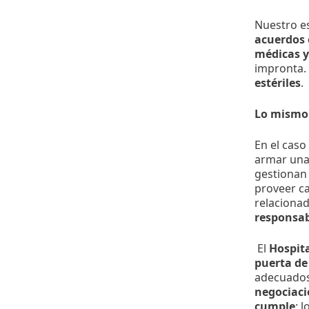
Nuestro es
acuerdos e
médicas y
impronta.
estériles
.
Lo mismo 
En el caso
armar una 
gestionan 
proveer c
relacionad
responsab
El
Hospita
puerta de
adecuado
negociaci
cumple
: 