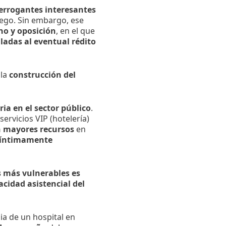
terrogantes interesantes
uego. Sin embargo, ese
no y oposición
, en el que
adas al eventual rédito
 la
construcción del
ia en el sector público
.
ervicios VIP (hotelería)
on mayores recursos
en
 íntimamente
s más vulnerables es
acidad asistencial del
ia de un hospital en