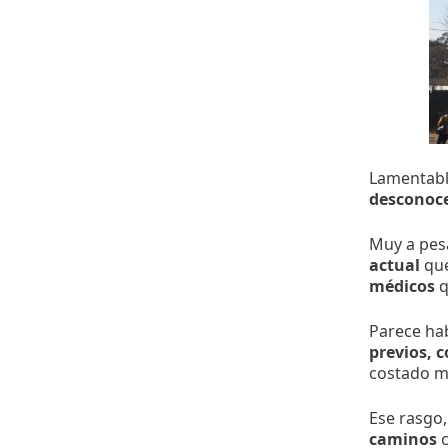
Lamentabl
desconoce
Muy a pes
actual
que
médicos
q
Parece ha
previos, 
costado mu
Ese rasgo,
caminos