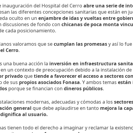
e inauguración del Hospital del Cerro
abre una serie de in
esan las diferentes concepciones sanitarias que están en j
eda oculto en un
enjambre de idas y vueltas entre gobier
n discusiones de fondo con
chicanas de poca monta vincul
e cada posicionamiento.
danos valoramos que se
cumplan las promesas
y así lo fue
el Cerro
.
s una buena acción la
inversión en infraestructura sanitar
 en un contexto de preocupación debido a la instalación de s
or privado
que
tiende a favorecer el acceso a sectores c
o de sus
propios asociados Fonasa
. Y ambos temas
están
dos
porque se financian con
dineros públicos
.
nstalaciones modernas, adecuadas y cómodas a los
sectore
ación general
que debe aplaudirse en tanto
mejora la cap
dignifica al usuario.
as tienen todo el derecho a imaginar y reclamar la existenc