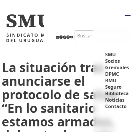
M
Search
SMU
Socios
La situación tras
Gremiales
DPMC
anunciarse el
RMU
Seguro
protocolo de salud:
Biblioteca
Noticias
“En lo sanitario
Contacto
estamos armados,