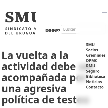
M
Search
SMU
Socios
La vuelta a la
Gremiales
DPMC
actividad debe ser
RMU
Seguro
acompañada por
Biblioteca
Noticias
una agresiva
Contacto
política de testeo