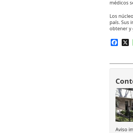
médicos se
Los núcleo
país. Sus 
obtener y 
Faceb
X
Cont
Aviso i