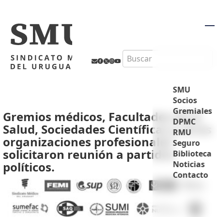
M
Search
SMU
Socios
Gremiales
Gremios médicos, Facultades de la
DPMC
Salud, Sociedades Científicas y otras
RMU
organizaciones profesionales
Seguro
solicitaron reunión a partidos
Biblioteca
políticos.
Noticias
Contacto