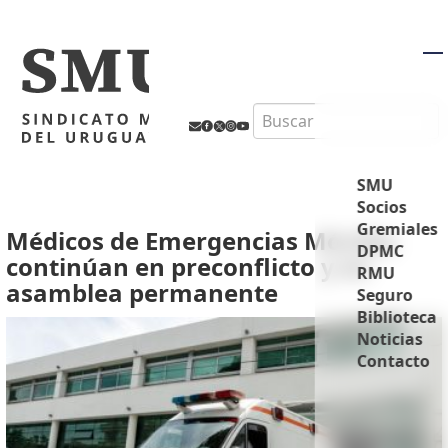
M
Search
SMU
Socios
Gremiales
Médicos de Emergencias Móviles
DPMC
continúan en preconflicto y en
RMU
asamblea permanente
Seguro
Biblioteca
Noticias
Contacto