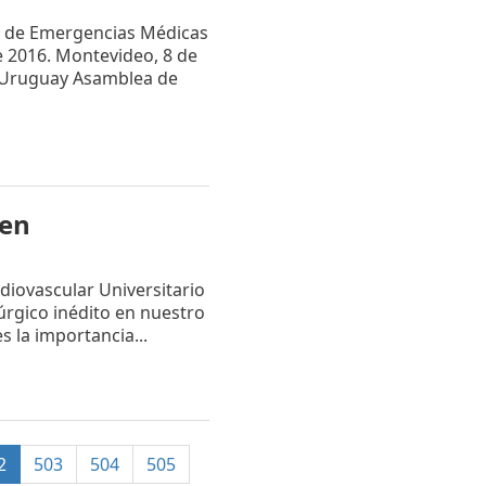
 de Emergencias Médicas
e 2016. Montevideo, 8 de
l Uruguay Asamblea de
 en
diovascular Universitario
úrgico inédito en nuestro
s la importancia...
(current)
2
503
504
505