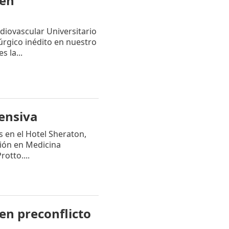
 en
diovascular Universitario
úrgico inédito en nuestro
s la...
ensiva
s en el Hotel Sheraton,
ión en Medicina
rotto....
en preconflicto