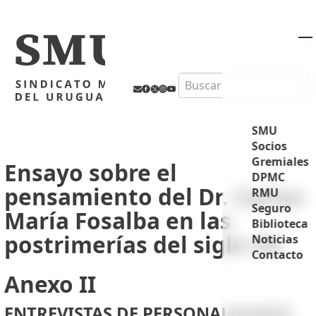
M
Search
SMU
Socios
Gremiales
Ensayo sobre el
DPMC
pensamiento del Dr. Carlos
RMU
Seguro
María Fosalba en las
Biblioteca
postrimerías del siglo XX
Noticias
Contacto
Anexo II
ENTREVISTAS DE PERSONALIDADES