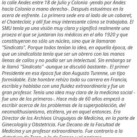
la calle Andes entre 18 de Julio y Colonia -yendo por Andes
hacia Colonia a mano derecha-. Después estuvimos en la
acera de enfrente. La primera sede era al lado de un cabaret,
el Chanteclair, y allí fue muy interesante cómo se trabajaba. El
SMU tenía ya una visión muy clara y significó realmente una
proeza el que se juntaran los médicos en el año 1920 y que
constituyeran no sólo un núcleo, sino que le llamaran
"Sindicato". Porque todos tenían la idea, en aquella época, de
que un sindicalista tenía que ser un obrero con las manos
llenas de callos y no podía ser un intelectual. Sin embargo se
le llamó "Sindicato" -aunque se discutió bastante-. El primer
Presidente en esa época fue don Augusto Turenne, un tipo
formidable. Este hombre rehizo toda su carrera en Francia,
escribía y hablaba con una fluidez extraordinaria y fue un
gran profesor. Tenía una idea muy clara de la medicina social -
fue uno de los primeros-. Hace más de 60 años empezó a
escribir acerca de los problemas de la superpoblación, del
neomalthusianismo, etcétera, ya en aquel entonces. Era
Director de los Archivos Uruguayos de Medicina, en la parte de
Ginecología y Obstetricia. Fue Decano de la Facultad de
Medicina y un profesor extraordinario. Fue contrario a la