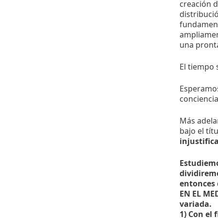
creación d
distribuci
fundamenta
ampliament
una pronta
El tiempo 
Esperamos 
conciencia
Más adela
bajo el tít
injustific
Estudiemo
dividirem
entonces 
EN EL MED
variada.
1) Con el 