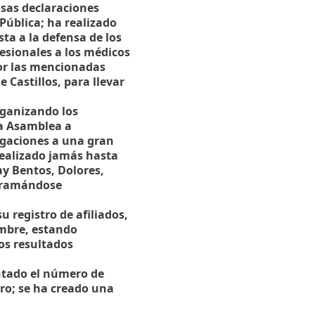
sas declaraciones
Pública; ha realizado
ta a la defensa de los
fesionales a los médicos
por las mencionadas
Castillos, para llevar
organizando los
a Asamblea a
egaciones a una gran
 realizado jamás hasta
ay Bentos, Dolores,
ogramándose
 registro de afiliados,
embre, estando
s resultados
ntado el número de
ro; se ha creado una