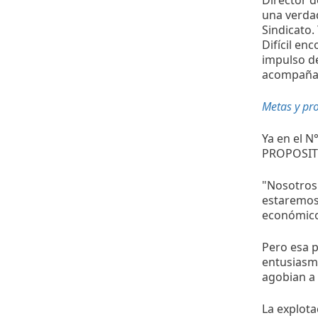
Director d
una verdad
Sindicato.
Difícil enc
impulso d
acompañaba
Metas y pr
Ya en el N
PROPOSITOS
"Nosotros 
estaremos
económicos
Pero esa p
entusiasm
agobian a 
La explota