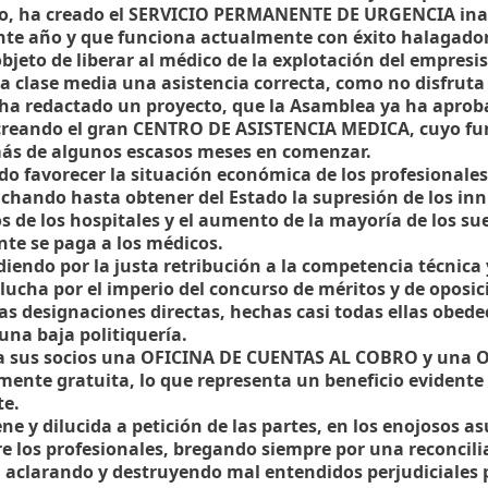
jo, ha creado el SERVICIO PERMANENTE DE URGENCIA ina
ente año y que funciona actualmente con éxito halagador
 objeto de liberar al médico de la explotación del empres
 la clase media una asistencia correcta, como no disfrut
 ha redactado un proyecto, que la Asamblea ya ha aprob
 creando el gran CENTRO DE ASISTENCIA MEDICA, cuyo f
ás de algunos escasos meses en comenzar.
do favorecer la situación económica de los profesionales,
uchando hasta obtener del Estado la supresión de los i
s de los hospitales y el aumento de la mayoría de los sue
te se paga a los médicos.
iendo por la justa retribución a la competencia técnica y
 lucha por el imperio del concurso de méritos y de oposic
as designaciones directas, hechas casi todas ellas obed
una baja politiquería.
 a sus socios una OFICINA DE CUENTAS AL COBRO y una 
ente gratuita, lo que representa un beneficio evident
te.
ene y dilucida a petición de las partes, en los enojosos 
re los profesionales, bregando siempre por una reconcili
 aclarando y destruyendo mal entendidos perjudiciales p