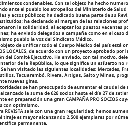
dimientos condenables. Con tal objeto ha hecho numero
do ante el pueblo los atropellos del Ministerio de Salud 
ias y actos públicos; ha dedicado buena parte de su Revis
estituídos; ha declarado al margen de las relaciones pro
ionaron la solidaridad, al aceptar los puestos vacantes 
ones; ha enviado delegados a campaña como en el caso de 
mismo pueblo la voz del Sindicato Médico.
 objeto de unificar todo el Cuerpo Médico del país está 
S LOCALES, de acuerdo con un proyecto aprobado por l
ón del Comité Ejecutivo. Ha enviado, con tal motivo, del
interior de la República, lo que significa un esfuerzo no
 Se han visitado las siguientes localidades: Mercedes, Fr
stillos, Tacuarembó, Rivera, Artigas, Salto y Minas, pr
te nuevas giras.
utoridades se han preocupado de aumentar el caudal de su
alcanzado la suma de 628 socios hasta el día 27 de seti
nte en preparación una gran CAMPAÑA PRO SOCIOS cuyo
s con optimismo.
ra REVISTA sale con una gran regularidad; hemos aume
el tiraje es mayor alcanzando 2.500 ejemplares por núme
ientífica permanente.