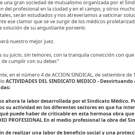
e una gran sociedad de mutualismo organizada por el Sindica
ón del profesional en la ciudad y en el campo, y otros muc
les, serán estudiados y nos atreveríamos a vaticinar solu
e ese clamor que se ve surgir de los médicos proletarizad
 solución de su angustiante porvenir.
será nuestro mejor juez.
su juicio, sin temores, con la tranquila convicción con que
 de cumplir con su deber."
nte, en el número 4 de ACCION SINDICAL, de setiembre de 1
ulo
ACTIVIDADES DEL SINDICATO MEDICO - Desvirtuando 
adas:
s ahora la labor desarrollada por el Sindicato Médico. P
os su actividad en los diferentes sectores en que ha int
qué puede haber de criticable en esta hermosa obra qu
IO PROFESIONAL En el medio profesional la obra del Sin
fin de realizar una labor de beneficio social y una protec