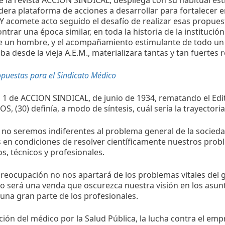
e la revista ACCION SINDICAL, despliega con su habitual esti
era plataforma de acciones a desarrollar para fortalecer e
 Y acomete acto seguido el desafío de realizar esas propuest
ontrar una época similar, en toda la historia de la institución
e un hombre, y el acompañamiento estimulante de todo un
 desde la vieja A.E.M., materializara tantas y tan fuertes r
opuestas para el Sindicato Médico
° 1 de ACCION SINDICAL, de junio de 1934, rematando el Ed
, (30) definía, a modo de síntesis, cuál sería la trayectoria
no seremos indiferentes al problema general de la sociedad
 en condiciones de resolver científicamente nuestros prob
, técnicos y profesionales.
reocupación no nos apartará de los problemas vitales del gr
o será una venda que oscurezca nuestra visión en los asu
una gran parte de los profesionales.
ción del médico por la Salud Pública, la lucha contra el emp