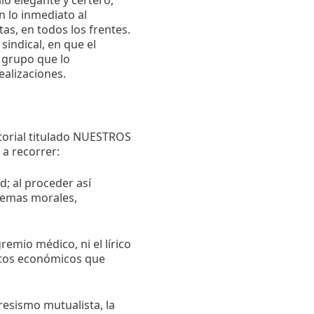
lo elegante y certero,
n lo inmediato al
as, en todos los frentes.
 sindical, en que el
 grupo que lo
ealizaciones.
itorial titulado NUESTROS
 a recorrer:
; al proceder así
lemas morales,
emio médico, ni el lírico
ntos económicos que
resismo mutualista, la