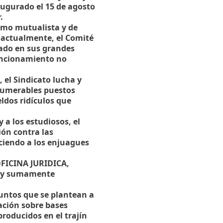
ugurado el 15 de agosto
.
ismo mutualista y de
a actualmente, el Comité
ado en sus grandes
uncionamiento no
 el Sindicato lucha y
nnumerables puestos
ldos ridículos que
 a los estudiosos, el
ión contra las
eciendo a los enjuagues
OFICINA JURIDICA,
e y sumamente
asuntos que se plantean a
ación sobre bases
roducidos en el trajín