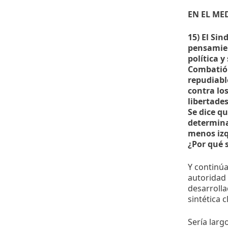
EN EL ME
15) El Si
pensamien
política y
Combatió 
repudiabl
contra lo
libertade
Se dice q
determina
menos izq
¿Por qué 
Y continúa
autoridad 
desarrolla
sintética c
Sería larg