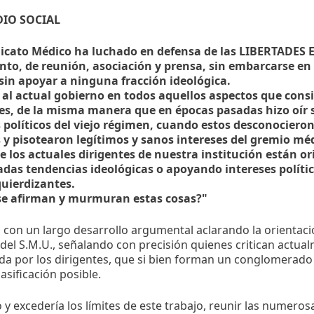
DIO SOCIAL
ndicato Médico ha luchado en defensa de las LIBERTADES
to, de reunión, asociación y prensa, sin embarcarse e
 sin apoyar a ninguna fracción ideológica.
al actual gobierno en todos aquellos aspectos que cons
es, de la misma manera que en épocas pasadas hizo oír 
s políticos del viejo régimen, cuando estos desconocieron
s y pisotearon legítimos y sanos intereses del gremio mé
ue los actuales dirigentes de nuestra institución están o
das tendencias ideológicas o apoyando intereses polític
uierdizantes.
se afirman y murmuran estas cosas?"
 con un largo desarrollo argumental aclarando la orientació
del S.M.U., señalando con precisión quienes critican actual
da por los dirigentes, que si bien forman un conglomerado
lasificación posible.
o y excedería los límites de este trabajo, reunir las numero