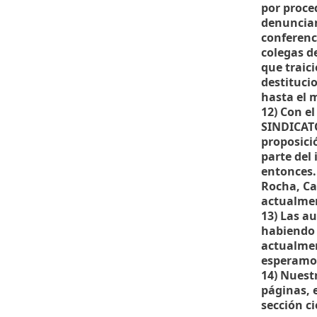
por proce
denuncian
conferenc
colegas d
que traic
destituci
hasta el 
12) Con el
SINDICATO
proposici
parte del 
entonces.
Rocha, Ca
actualmen
13) Las a
habiendo 
actualme
esperamo
14) Nuest
páginas, 
sección c