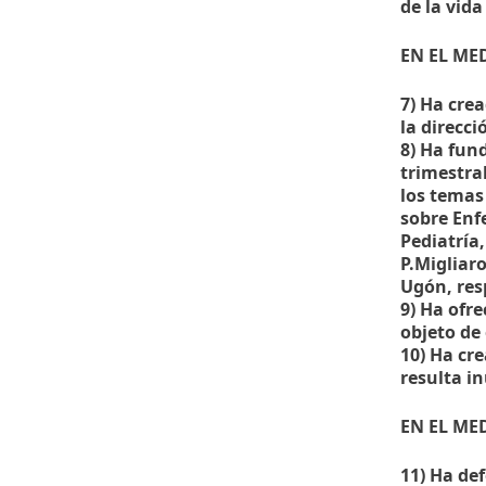
de la vida
EN EL ME
7) Ha cre
la direcc
8) Ha fun
trimestra
los temas
sobre Enf
Pediatría,
P.Migliar
Ugón, res
9) Ha ofre
objeto de
10) Ha cr
resulta in
EN EL ME
11) Ha de