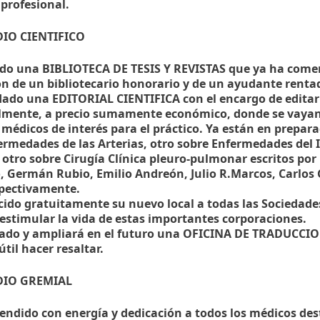
 profesional.
DIO CIENTIFICO
ado una BIBLIOTECA DE TESIS Y REVISTAS que ya ha come
ión de un bibliotecario honorario y de un ayudante renta
dado una EDITORIAL CIENTIFICA con el encargo de editar
lmente, a precio sumamente económico, donde se vayan
 médicos de interés para el práctico. Ya están en prepara
ermedades de las Arterias, otro sobre Enfermedades del I
 otro sobre Cirugía Clínica pleuro-pulmonar escritos por 
o, Germán Rubio, Emilio Andreón, Julio R.Marcos, Carlos 
pectivamente.
cido gratuitamente su nuevo local a todas las Sociedades
 estimular la vida de estas importantes corporaciones.
eado y ampliará en el futuro una OFICINA DE TRADUCCIO
útil hacer resaltar.
DIO GREMIAL
fendido con energía y dedicación a todos los médicos des