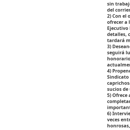
sin traba
del corri
2) Con el
ofrecer a
Ejecutivo
detalles,
tardará m
3) Desean
seguirá l
honorario
actualmen
4) Propend
Sindicato
caprichos
sucios de 
5) Ofrece
completam
importan
6) Intervi
veces ent
honrosas,