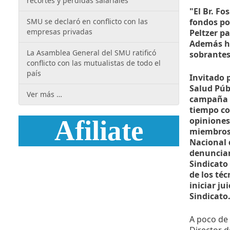
recortes y pérdidas salariales
"El Br. F
SMU se declaró en conflicto con las
fondos po
empresas privadas
Peltzer pa
Además ha
La Asamblea General del SMU ratificó
sobrantes
conflicto con las mutualistas de todo el
país
Invitado 
Salud Púb
Ver más …
campaña p
tiempo co
opiniones 
miembros 
Nacional 
denuncian
Sindicato 
de los téc
iniciar ju
Sindicato.
A poco de 