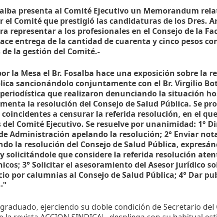
osalba presenta al Comité Ejecutivo un Memorandum relat
r el Comité que prestigió las candidaturas de los Dres.
ra representar a los profesionales en el Consejo de la F
ce entrega de la cantidad de cuarenta y cinco pesos co
 de la gestión del Comité.-
por la Mesa el Br. Fosalba hace una exposición sobre la r
lica sancionándolo conjuntamente con el Br. Virgilio Bot
eriodística que realizaron denunciando la situación ho
menta la resolución del Consejo de Salud Pública. Se p
coincidentes a censurar la referida resolución, en el qu
del Comité Ejecutivo. Se resuelve por unanimidad: 1° Dir
de Administración apelando la resolución; 2° Enviar not
do la resolución del Consejo de Salud Pública, expresánd
y solicitándole que considere la referida resolución aten
nicos; 3° Solicitar el asesoramiento del Asesor jurídico so
icio por calumnias al Consejo de Salud Pública; 4° Dar pub
-"
graduado, ejerciendo su doble condición de Secretario del 