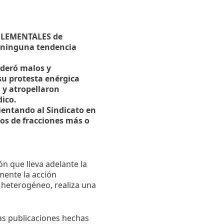
 ELEMENTALES de
n ninguna tendencia
ideró malos y
su protesta enérgica
 y atropellaron
dico.
rientando al Sindicato en
os de fracciones más o
n que lleva adelante la
mente la acción
 heterogéneo, realiza una
sas publicaciones hechas