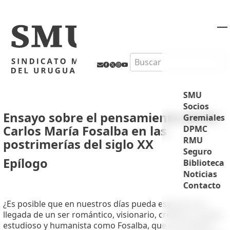
M
Search
SMU
Socios
Ensayo sobre el pensamiento del Dr.
Gremiales
Carlos María Fosalba en las
DPMC
RMU
postrimerías del siglo XX
Seguro
Epílogo
Biblioteca
Noticias
Contacto
¿Es posible que en nuestros días pueda esperarse la
llegada de un ser romántico, visionario, creativo y audaz,
estudioso y humanista como Fosalba, que nos ilumine