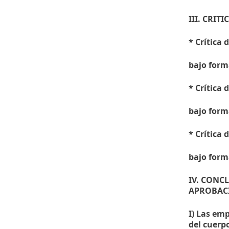
III. CRIT
* Crítica
bajo form
* Crítica
bajo form
* Crítica
bajo form
IV. CONC
APROBAC
I) Las em
del cuerpo