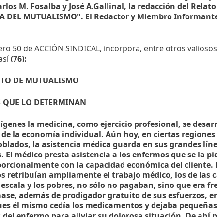
rlos M. Fosalba y José A.Gallinal, la redacción del Relat
DEL MUTUALISMO". El Redactor y Miembro Informante f
ro 50 de ACCIÓN SINDICAL, incorpora, entre otros valiosos
así
(76):
PTO DE MUTUALISMO
S QUE LO DETERMINAN
rígenes la medicina, como ejercicio profesional, se desa
o de la economía individual. Aún hoy, en ciertas regiones
oblados, la asistencia médica guarda en sus grandes líne
. El médico presta asistencia a los enfermos que se la pi
porcionalmente con la capacidad económica del cliente.
s retribuían ampliamente el trabajo médico, los de las 
escala y los pobres, no sólo no pagaban, sino que era fr
ase, además de prodigador gratuito de sus esfuerzos, e
pues él mismo cedía los medicamentos y dejaba pequeñas
s del enfermo para aliviar su dolorosa situación. De ahí 