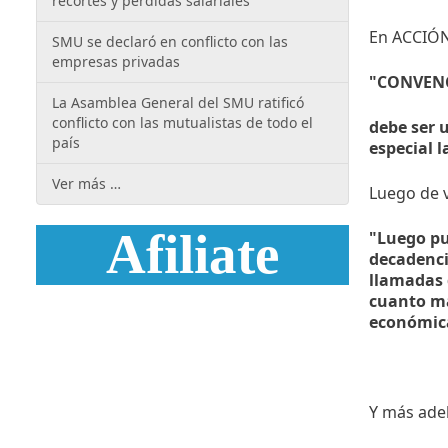
recortes y pérdidas salariales
En ACCIÓN
SMU se declaró en conflicto con las
empresas privadas
"CONVEN
La Asamblea General del SMU ratificó
conflicto con las mutualistas de todo el
debe ser 
país
especial 
Ver más …
Luego de v
Afiliate
"Luego pue
decadenci
llamadas 
cuanto má
económica
Y más adel