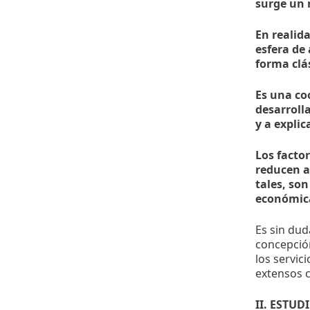
surge un 
En realid
esfera de
forma clá
Es una co
desarroll
y a expli
Los facto
reducen a
tales, so
económica
Es sin dud
concepció
los servic
extensos 
II. ESTU