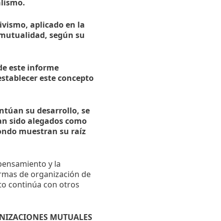
alismo.
vismo, aplicado en la
e mutualidad, según su
de este informe
establecer este concepto
ntúan su desarrollo, se
han sido alegados como
fondo muestran su raíz
pensamiento y la
ormas de organización de
ato continúa con otros
GANIZACIONES MUTUALES