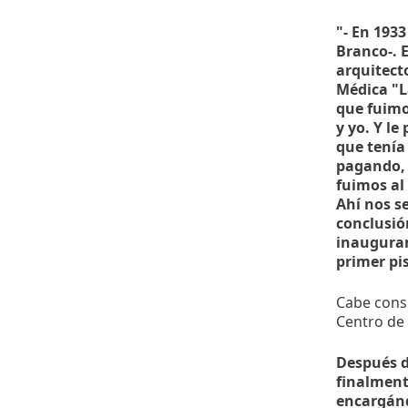
"- En 193
Branco-. 
arquitect
Médica "L
que fuimo
y yo. Y le
que tenía
pagando, s
fuimos al
Ahí nos s
conclusió
inauguramo
primer pis
Cabe consi
Centro de 
Después d
finalmen
encargánd