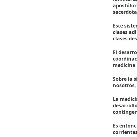
apostólic
sacerdota
Este sist
clases ad
clases de
El desarr
coordinac
medicina s
Sobre la 
nosotros,
La medici
desarrollo
contingent
Es entonc
corriente