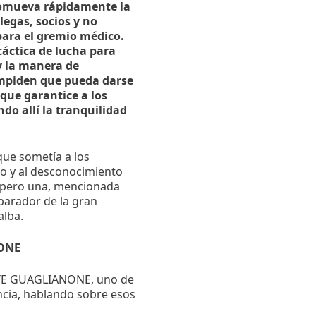
romueva rápidamente la
legas, socios y no
 para el gremio médico.
áctica de lucha para
 y la manera de
impiden que pueda darse
 que garantice a los
ndo allí la tranquilidad
que sometía a los
co y al desconocimiento
, pero una, mencionada
sparador de la gran
alba.
NONE
ENTE GUAGLIANONE, uno de
encia, hablando sobre esos