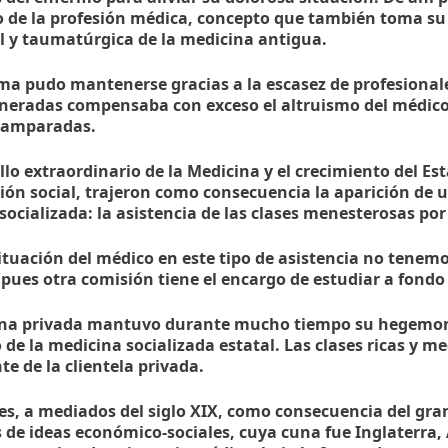
o de la profesión médica, concepto que también toma su 
l y taumatúrgica de la medicina antigua.
ema pudo mantenerse gracias a la escasez de profesionale
ineradas compensaba con exceso el altruismo del médico,
samparadas.
ollo extraordinario de la Medicina y el crecimiento del 
ión social, trajeron como consecuencia la aparición de u
ocializada: la asistencia de las clases menesterosas por
situación del médico en este tipo de asistencia no tene
 pues otra comisión tiene el encargo de estudiar a fondo
na privada mantuvo durante mucho tiempo su hegemoní
 de la medicina socializada estatal. Las clases ricas y 
e de la clientela privada.
es, a mediados del siglo XIX, como consecuencia del gra
s de ideas económico-sociales, cuya cuna fue Inglaterra,