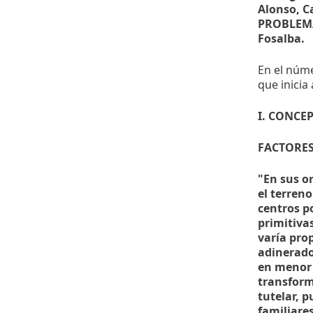
Alonso, Ca
PROBLEMA 
Fosalba.
En el núme
que inicia 
I. CONCE
FACTORE
"En sus o
el terren
centros p
primitivas
varía pro
adinerado
en menor 
transform
tutelar, 
familiare