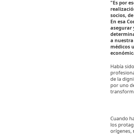
"Es por e
realizaci
socios, d
En esa Co
asegurar y
determina
a nuestra
médicos un
económica
Había sido
profesiona
de la dig
por uno de
transform
Cuando ha
los protag
orígenes, 