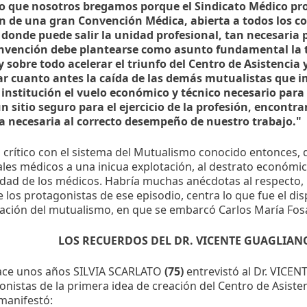
so que nosotros bregamos porque el Sindicato Médico p
ón de una gran Convención Médica, abierta a todos los co
e donde puede salir la unidad profesional, tan necesaria
nvención debe plantearse como asunto fundamental la t
 sobre todo acelerar el triunfo del Centro de Asistencia
r cuanto antes la caída de las demás mutualistas que 
 institución el vuelo económico y técnico necesario para
 sitio seguro para el ejercicio de la profesión, encontra
 necesaria al correcto desempeño de nuestro trabajo."
 crítico con el sistema del Mutualismo conocido entonces, 
les médicos a una inicua explotación, al destrato económi
nidad de los médicos. Habría muchas anécdotas al respecto
 los protagonistas de ese episodio, centra lo que fue el di
ación del mutualismo, en que se embarcó Carlos María Fos
LOS RECUERDOS DEL DR. VICENTE GUAGLIA
ce unos años SILVIA SCARLATO
(75)
entrevistó al Dr. VIC
onistas de la primera idea de creación del Centro de Asist
manifestó: