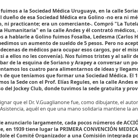
3 fuimos a la Sociedad Médica Uruguaya, en la calle Sori
El dueño de esa Sociedad Médica era Golino -no era ni mé
o, ni practicante; era un comerciante-. Compró "La Tutel
a Humanitaria" en la calle Andes y él contrató médicos, a
s a hablarle a Golino fuimos Fosalba, Ledesma (Carlos H.
 pedimos un aumento de sueldo de 5 pesos. Pero no aceptó
 decenas de médicos para ocupar esos cargos, por el mi
i a ellos no les convenía). Nos fuimos tristes y al salir d
 bar de la esquina de Soriano y Arapey a conversar un p
entamos los cuatro para alimentarnos de ideas y llegamo
n de que teníamos que formar una Sociedad Médica. El 1°
s la Sede con el Prof. Elías Regules, en la calle Andes e
o del Jockey Club, donde tuvimos la sede gratuita y prov
gnar que el Dr. V.Guaglianone fue, como dibujante, el autor
Asistencia, aquél en que una mano solidaria mantiene la an
e anunciarlo largamente, cada pocos números de ACCI
te, en 1939 tiene lugar la PRIMERA CONVENCIÓN MEDIC
ole el Comité Organizador a una Comisión integrada por