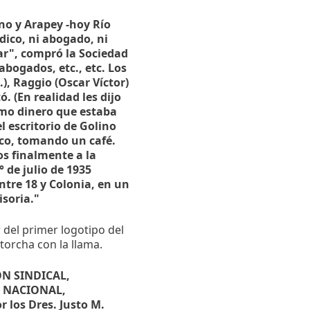
ano y Arapey -hoy Río
dico, ni abogado, ni
ar", compró la Sociedad
bogados, etc., etc. Los
), Raggio (Oscar Víctor)
. (En realidad les dijo
smo dinero que estaba
el escritorio de Golino
oco, tomando un café.
s finalmente a la
 de julio de 1935
ntre 18 y Colonia, en un
isoria."
 del primer logotipo del
torcha con la llama.
ÓN SINDICAL,
A NACIONAL,
 los Dres. Justo M.