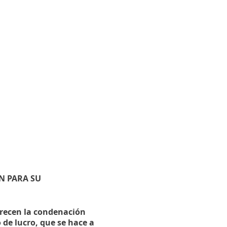
N PARA SU
erecen la condenación
 de lucro, que se hace a