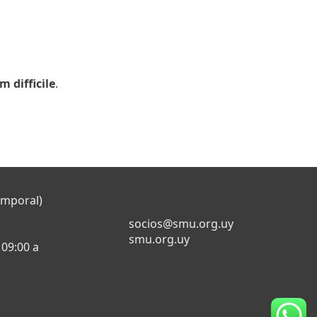
 difficile
.
emporal)
socios@smu.org.uy
smu.org.uy
 09:00 a