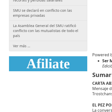
recortes y pérdidas salariales
SMU se declaró en conflicto con las
empresas privadas
La Asamblea General del SMU ratificó
conflicto con las mutualistas de todo el
país
Ver más …
Powered 
Afiliate
Ser 
Edici
Sumar
CARTA AB
Mensaje de
Trostchan
EL PEZ P
La convers