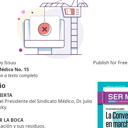
by
Issuu
Publish for Free
Médico No. 15
ón a texto completo
io
IERTA
l Presidente del Sindicato Médico, Dr. Julio
sky.
OR LA BOCA
ación y sus residuos.