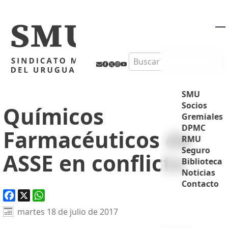
M
Search
SMU
Socios
Químicos
Gremiales
DPMC
Farmacéuticos de
RMU
Seguro
ASSE en conflicto
Biblioteca
Noticias
Contacto
Facebook
X
WhatsApp
martes 18 de julio de 2017