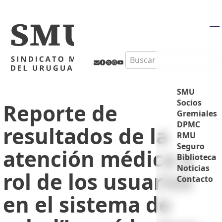
M
Search
SMU
Socios
Reporte de
Gremiales
DPMC
resultados de la
RMU
Seguro
atención médica y
Biblioteca
Noticias
rol de los usuarios
Contacto
en el sistema de