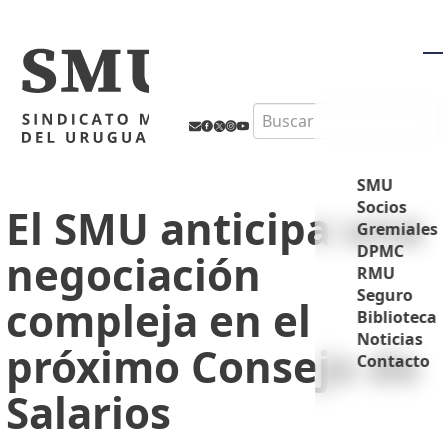
M
Search
SMU
Socios
El SMU anticipa una
Gremiales
DPMC
negociación
RMU
Seguro
compleja en el
Biblioteca
Noticias
próximo Consejo de
Contacto
Salarios