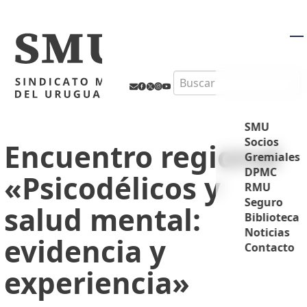
M
Search
SMU
Socios
Encuentro regional
Gremiales
DPMC
«Psicodélicos y
RMU
Seguro
salud mental:
Biblioteca
Noticias
evidencia y
Contacto
experiencia»