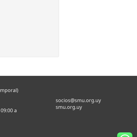
emporal)
socios@smu.org.uy
smu.org.uy
 09:00 a