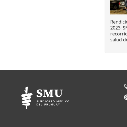
Rendici
2023: 
recorri
salud d