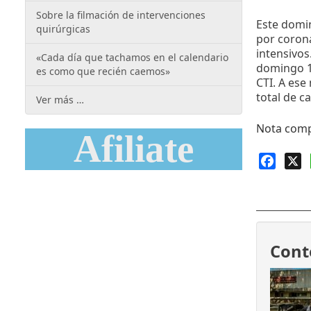
Sobre la filmación de intervenciones
Este domin
quirúrgicas
por corona
intensivos
«Cada día que tachamos en el calendario
domingo 12
es como que recién caemos»
CTI. A ese
total de c
Ver más …
Nota comp
Afiliate
Faceb
X
Cont