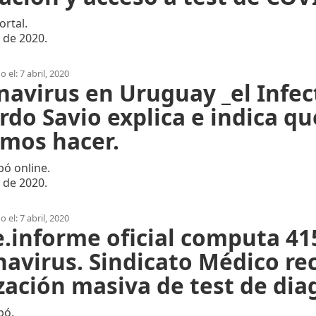
rtal.
l de 2020.
 el: 7 abril, 2020
navirus en Uruguay _el Infe
do Savio explica e indica qu
mos hacer.
ó online.
l de 2020.
 el: 7 abril, 2020
e.informe oficial computa 41
navirus. Sindicato Médico re
zación masiva de test de dia
bó.