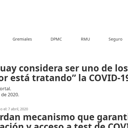
Gremiales
DPMC
RMU
Seguro
uay considera ser uno de los
or está tratando” la COVID-1
rtal.
l de 2020.
 el: 7 abril, 2020
rdan mecanismo que garant
cación y acceso a test de COV