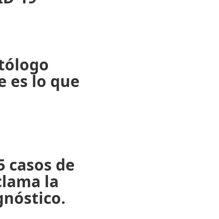
ctólogo
e es lo que
5 casos de
clama la
gnóstico.