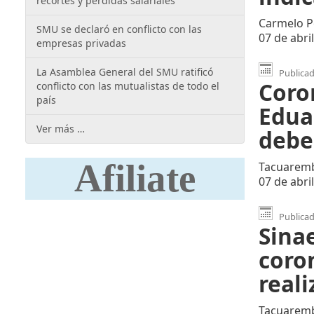
recortes y pérdidas salariales
Carmelo Po
SMU se declaró en conflicto con las
07 de abri
empresas privadas
La Asamblea General del SMU ratificó
Publicado
Coro
conflicto con las mutualistas de todo el
país
Eduar
Ver más …
debe
Afiliate
Tacuaremb
07 de abri
Publicado
Sina
coro
reali
Tacuarem