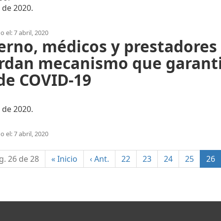
l de 2020.
 el: 7 abril, 2020
erno, médicos y prestadores
rdan mecanismo que garanti
 de COVID-19
l de 2020.
 el: 7 abril, 2020
(
g. 26 de 28
«
Inicio
‹
Ant.
22
23
24
25
26