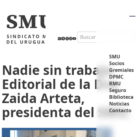
M
Search
SMU
Socios
Nadie sin trabajo.
Gremiales
DPMC
Editorial de la Dra.
RMU
Seguro
Zaida Arteta,
Biblioteca
Noticias
presidenta del SMU.
Contacto