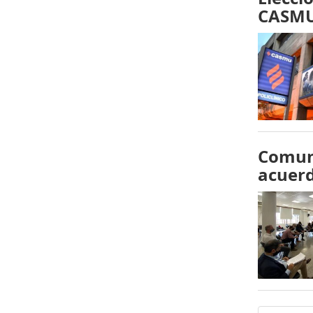
CASMU
Comuni
acuerd