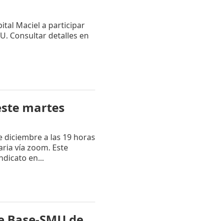
tal Maciel a participar
U. Consultar detalles en
este martes
 diciembre a las 19 horas
ria vía zoom. Este
ndicato en...
de Base-SMU de