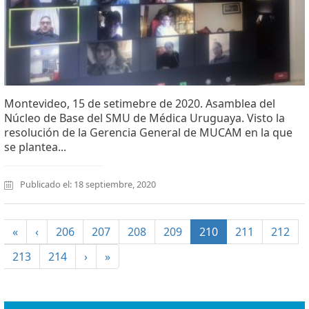
Montevideo, 15 de setimebre de 2020. Asamblea del
Núcleo de Base del SMU de Médica Uruguaya. Visto la
resolución de la Gerencia General de MUCAM en la que
se plantea...
Publicado el: 18 septiembre, 2020
(current)
«
‹
206
207
208
209
210
211
212
213
214
›
»