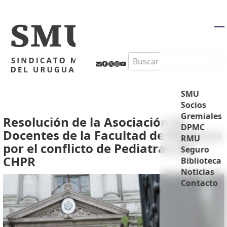
M
Search
SMU
Socios
Gremiales
Resolución de la Asociación de
DPMC
Docentes de la Facultad de Medicina
RMU
por el conflicto de Pediatras del
Seguro
CHPR
Biblioteca
Noticias
Contacto